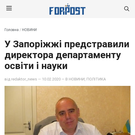
Головна
/
НОВИНИ
У Запоріжжі предстравили
директора департаменту
освіти і науки
від
redaktor_news
— 10.02.2020 — В
НОВИНИ
,
ПОЛІТИКА