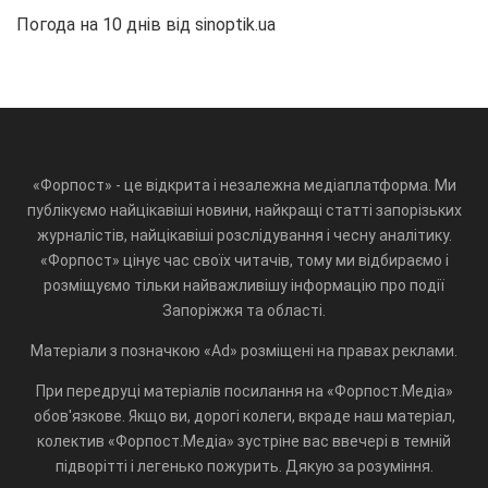
Погода на 10 днів від
sinoptik.ua
«Форпост» - це відкрита і незалежна медіаплатформа. Ми
публікуємо найцікавіші новини, найкращі статті запорізьких
журналістів, найцікавіші розслідування і чесну аналітику.
«Форпост» цінує час своїх читачів, тому ми відбираємо і
розміщуємо тільки найважливішу інформацію про події
Запоріжжя та області.
Матеріали з позначкою «Ad» розміщені на правах реклами.
При передруці матеріалів посилання на «Форпост.Медіа»
обов'язкове. Якщо ви, дорогі колеги, вкраде наш матеріал,
колектив «Форпост.Медіа» зустріне вас ввечері в темній
підворітті і легенько пожурить. Дякую за розуміння.