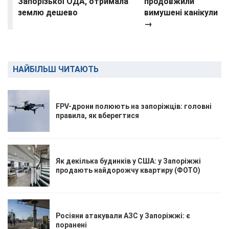
Запорізької ОДА, отримала
продовжили
землю дешево
вимушені канікули
→
НАЙБІЛЬШ ЧИТАЮТЬ
FPV-дрони полюють на запоріжців: головні
правила, як вберегтися
Як декілька будинків у США: у Запоріжжі
продають найдорожчу квартиру (ФОТО)
Росіяни атакували АЗС у Запоріжжі: є
поранені