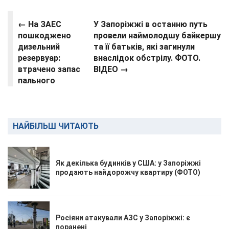
← На ЗАЕС
У Запоріжжі в останню путь
пошкоджено
провели наймолодшу байкершу
дизельний
та її батьків, які загинули
резервуар:
внаслідок обстрілу. ФОТО.
втрачено запас
ВІДЕО →
пального
НАЙБІЛЬШ ЧИТАЮТЬ
Як декілька будинків у США: у Запоріжжі
продають найдорожчу квартиру (ФОТО)
Росіяни атакували АЗС у Запоріжжі: є
поранені