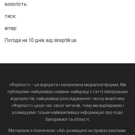
вологість:
тиск:
вітер:
Погода на 10 днів від
sinoptik.ua
«Форпост» - це відкрита і незалежна медіаплатформа. Ми
публікуємо найцікавіші новини, найкращі статті запорізьких
журналістів, найцікавіші розслідування і чесну аналітику.
«Форпост» цінує час своїх читачів, тому ми відбираємо і
розміщуємо тільки найважливішу інформацію про події
Запоріжжя та області.
Матеріали з позначкою «Ad» розміщені на правах реклами.