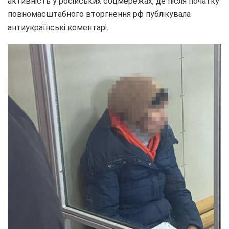
активність у російських соцмережах, де після початку
повномасштабного вторгнення рф публікувала
антиукраїнські коментарі.