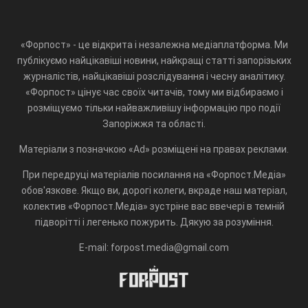
«Форпост» - це відкрита і незалежна медіаплатформа. Ми
публікуємо найцікавіші новини, найкращі статті запорізьких
журналістів, найцікавіші розслідування і чесну аналітику.
«Форпост» цінує час своїх читачів, тому ми відбираємо і
розміщуємо тільки найважливішу інформацію про події
Запоріжжя та області.
Матеріали з позначкою «Ad» розміщені на правах реклами.
При передруці матеріалів посилання на «Форпост.Медіа»
обов'язкове. Якщо ви, дорогі колеги, вкраде наш матеріал,
колектив «Форпост.Медіа» зустріне вас ввечері в темній
підворітті і легенько пожурить. Дякую за розуміння.
E-mail: forpost.media@gmail.com