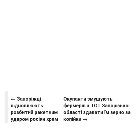
.
← Запоріжці
Окупанти змушують
відновлюють
фермерів з ТОТ Запорізької
розбитий ракетним
області здавати їм зерно за
ударом росіян храм
копійки →