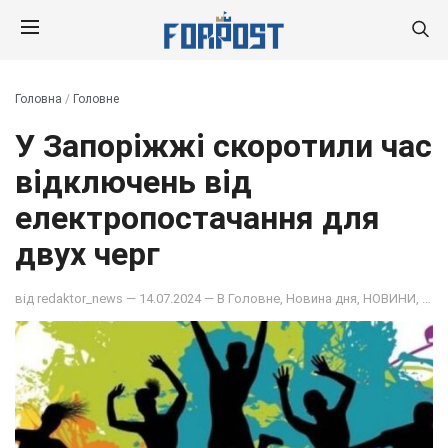
Головна
/
Головне
У Запоріжжі скоротили час
відключень від
електропостачання для
двух черг
від
redaktor_news
— 14.07.2024 — В
Головне
,
Новина дня
,
НОВИНИ
,
ОБ