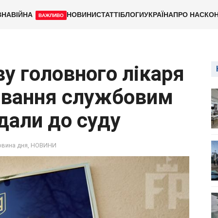
ВНА
ВІЙНА
НОВИНИ
СТАТТІ
БЛОГИ
УКРАЇНА
ПРО НАС
КОН
ВАЖЛИВО
у головного лікаря
ивання службовим
али до суду
овина дня
,
НОВИНИ