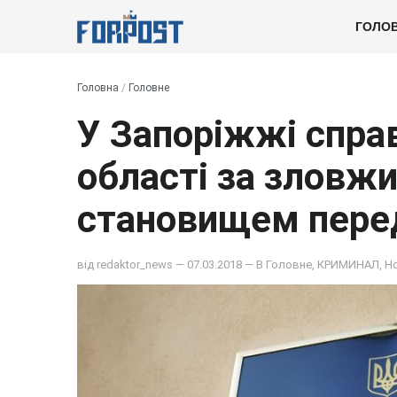
ГОЛО
Головна
/
Головне
У Запоріжжі справ
області за зловж
становищем перед
від
redaktor_news
— 07.03.2018 — В
Головне
,
КРИМИНАЛ
,
Н