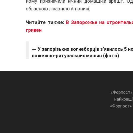
йому призначили нічний домашній арешт. О
обласною лікарнею й понині.
Читайте также:
В Запорожье на строитель
гривен
← У запорізьких вогнеборців з’явилось 5 н
пожежно-рятувальних машин (фото)
«Форпост» 
найкращі 
«Форпост» ц