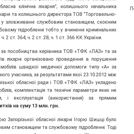
бласна клінічна лікарня”, колишнього начальника
П
лікарні та колишнього директора ТОВ “Торговельно-
м у зловживанні службовим становищем, скоєним
овому підробленні тобто у вчиненні кримінальних
 2 ст. 364, ч. 2 ст. 28, ч. 1 ст. 366 КК України.
 за пособництва керівника ТОВ «ТФК «ЛАЗ» та за
гів лікарні організовано проведення в порушення
омобілів швидкої медичної допомоги типу «А» за
ого учасника, за результатами якої 23.10.2012 між
орізької обласної ради і ТОВ «ТФК «ЛАЗ» укладено
білів, комплектація та технічні параметри яких не
и, і експлуатація (використання) за прямим
тків на суму 13 млн. грн.
рю Запорізької обласної лікарні Ігорю Шишці було
овим становищем та службовому підробленні. Тоді