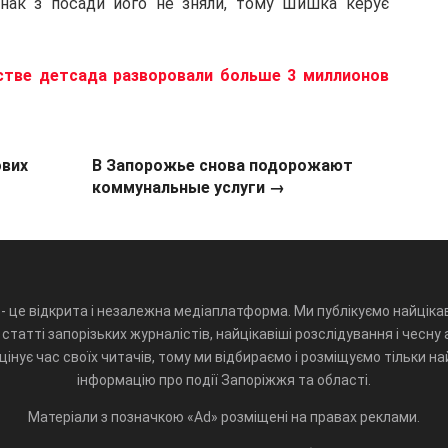
днак з посади його не зняли, тому Шишка керує
стве детсада разворовали больше 3 миллионов
ових
В Запорожье снова подорожают
коммунальные услуги →
- це відкрита і незалежна медіаплатформа. Ми публікуємо найцікав
статті запорізьких журналістів, найцікавіші розслідування і чесну 
інує час своїх читачів, тому ми відбираємо і розміщуємо тільки н
інформацію про події Запоріжжя та області.
Матеріали з позначкою «Ad» розміщені на правах реклами.