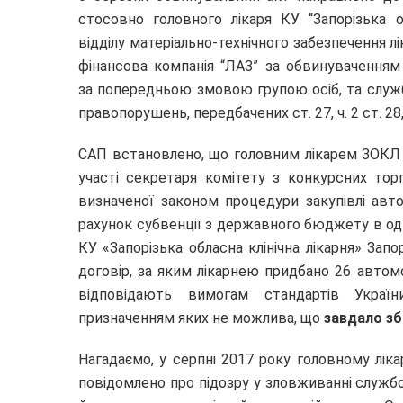
стосовно головного лікаря КУ “Запорізька о
відділу матеріально-технічного забезпечення 
фінансова компанія “ЛАЗ” за обвинувачення
за попередньою змовою групою осіб, та служб
правопорушень, передбачених ст. 27, ч. 2 ст. 28, ч.
САП встановлено, що головним лікарем ЗОКЛ
участі секретаря комітету з конкурсних тор
визначеної законом процедури закупівлі авт
рахунок субвенції з державного бюджету в одн
КУ «Запорізька обласна клінічна лікарня» Зап
договір, за яким лікарнею придбано 26 автомо
відповідають вимогам стандартів Україн
призначенням яких не можлива, що
завдало зби
Нагадаємо, у серпні 2017 року головному ліка
повідомлено про підозру у зловживанні служб