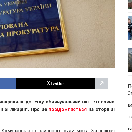
↗
Twitter
П
З
 направила до суду обвинувальний акт стосовно
в
чної лікарні”. Про це
повідомляється
на сторінці
т
ві
 Комунарського районного суду міста Запоріжжя