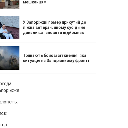
мешканцям
У Запоріжжі помер прикутий до
ліжка ветеран, якому сусіди не
давали встановити підйомник
Тривають бойові зіткнення: яка
ситуація на Запорізькому фронті
огода
апоріжжя
ологість:
иск:
тер: