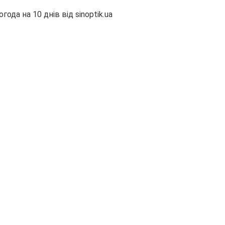
огода на 10 днів від
sinoptik.ua