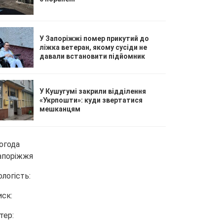
У Запоріжжі помер прикутий до
ліжка ветеран, якому сусіди не
давали встановити підйомник
У Кушугумі закрили відділення
«Укрпошти»: куди звертатися
мешканцям
огода
апоріжжя
ологість:
иск:
тер: