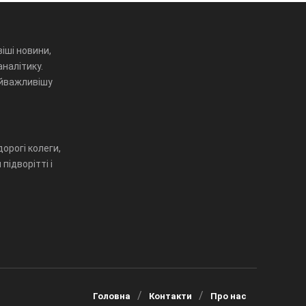
іші новини,
аналітику.
айважливішу
орогі колеги,
підворітті і
Головна
Контакти
Про нас