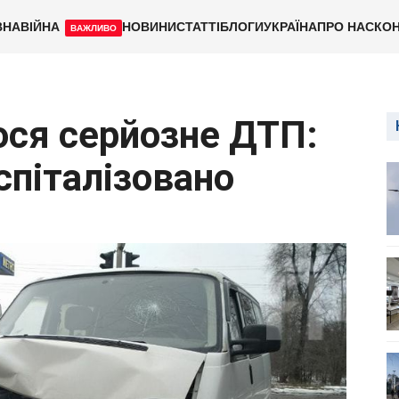
ВНА
ВІЙНА
НОВИНИ
СТАТТІ
БЛОГИ
УКРАЇНА
ПРО НАС
КОН
ВАЖЛИВО
ося серйозне ДТП:
спіталізовано