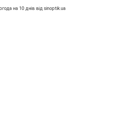
огода на 10 днів від
sinoptik.ua