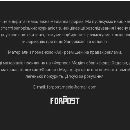
- це відкрита і незалежна медіаплатформа. Ми публікуємо найцікав
статті запорізьких журналістів, найцікавіші розслідування і чесну 
інує час своїх читачів, тому ми відбираємо і розміщуємо тільки н
інформацію про події Запоріжжя та області.
Матеріали з позначкою «Ad» розміщені на правах реклами.
і матеріалів посилання на «Форпост.Медіа» обов'язкове. Якщо ви, д
матеріал, колектив «Форпост.Медіа» зустріне вас ввечері в темній 
легенько пожурить. Дякую за розуміння.
E-mail: forpost.media@gmail.com