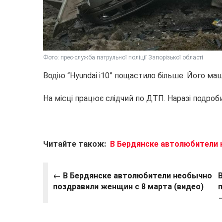
Фото: прес-служба патрульної поліції Запорізької області
Водію “Hyundai i10” пощастило більше. Його маш
На місці працює слідчий по ДТП. Наразі подроби
Читайте також:
В Бердянске автолюбители 
← В Бердянске автолюбители необычно
поздравили женщин с 8 марта (видео)