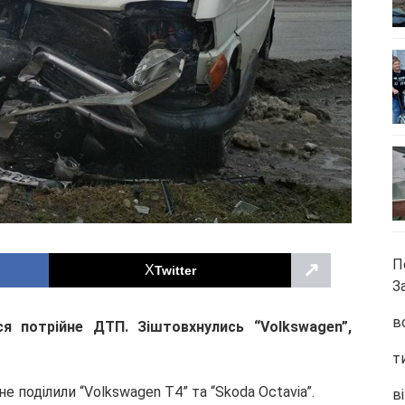
П
↗
Twitter
З
в
я потрійне ДТП. Зіштовхнулись “Volkswagen”,
т
не поділили “Volkswagen T4” та “Skoda Octavia”.
ві