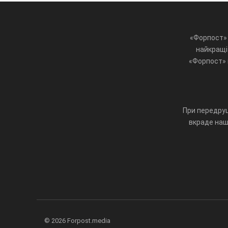
«Форпост» 
найкращі 
«Форпост» ц
При передруц
вкраде наш 
© 2026 Forpost.media