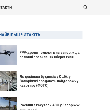
ТАКТИ
НАЙБІЛЬШ ЧИТАЮТЬ
FPV-дрони полюють на запоріжців:
головні правила, як вберегтися
Як декілька будинків у США: у
Запоріжжі продають найдорожчу
квартиру (ФОТО)
Росіяни атакували АЗС у Запоріжжі:
є поранені