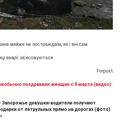
ина майже не постраждала, як і він сам.
ці аварії зв’ясовуються.
Forpost
необычно поздравили женщин с 8 марта (видео)
В Запорожье девушки-водители получают
подарки от патрульных прямо на дорогах (фото)
→