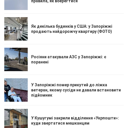
правила, як вберегтися
Як декілька будинків у США: у Запоріжжі
продають найдорожчу квартиру (ФОТО)
Росіяни атакували АЗС у Запоріжжі: є
поранені
У Запоріжжі помер прикутий до ліжка
ветеран, якому сусіди не давали встановити
підйомник
У Кушугумі закрили відділення «Укрпошти»:
куди звертатися мешканцям