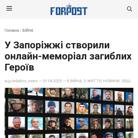
Головна
/
ВІЙНА
У Запоріжжі створили
онлайн-меморіал загиблих
Героїв
від
redaktor_news
— 01.04.2025 — В
ВІЙНА
,
З ЖИТТЯ
,
НОВИНИ
,
ОБЩЕСТВО