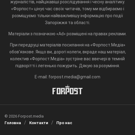
журналістів, найцікавіші розслідування і чесну аналітику.
«Форпост» цінує час своїх читачів, тому ми відбираємо і
розміщуємо тільки найважливішу інформацію про події
Запоріжжя та області.
Матеріали з позначкою «Ad» розміщені на правах реклами.
При передруці матеріалів посилання на «Форпост.Медіа»
обов'язкове. Якщо ви, дорогі колеги, вкраде наш матеріал,
колектив «Форпост.Медіа» зустріне вас ввечері в темній
підворітті і легенько пожурить. Дякую за розуміння.
E-mail: forpost.media@gmail.com
© 2026 Forpost.media
Головна
Контакти
Про нас