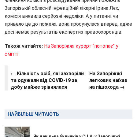
членкиня комісії з розслідування причин пожежі в
Запорізькій обласній інфекційній лікарні Ірина Лєх,
комісія виявила серйозні недоліки. А у питанні, чи
привело це до пожежі, вона просунулася вперед, адже
досі немає результатів експертиз правоохоронців.
Також читайте:
На Запоріжжі курорт “потопає” у
смітті
← Кількість осіб, які захворіли
На Запоріжжі
та одужали від COVID-19 за
легковик наїхав
добу майже зрівнялася
на пішохода →
НАЙБІЛЬШ ЧИТАЮТЬ
Як декілька будинків у США: у Запоріжжі