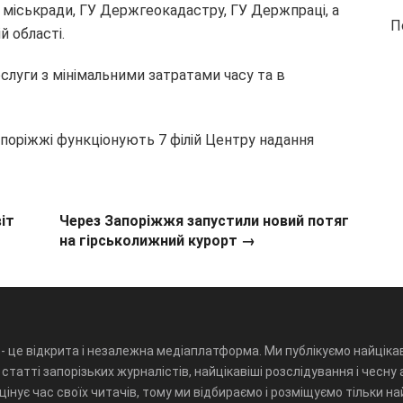
міськради, ГУ Держгеокадастру, ГУ Держпраці, а
П
 області.
слуги з мінімальними затратами часу та в
Запоріжжі функціонують 7 філій Центру надання
іт
Через Запоріжжя запустили новий потяг
на гірськолижний курорт →
- це відкрита і незалежна медіаплатформа. Ми публікуємо найцікав
статті запорізьких журналістів, найцікавіші розслідування і чесну 
інує час своїх читачів, тому ми відбираємо і розміщуємо тільки н