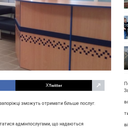
П
↗
Twitter
З
в
запоріжці зможуть отримати більше послуг.
т
статися адмінпослугами, що надаються
ві