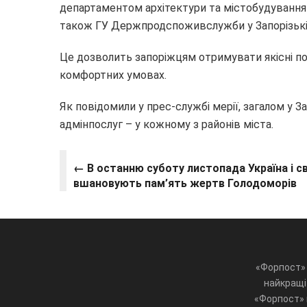
департаментом архітектури та містобудування 
також ГУ Держпродспоживслужби у Запорізькій
Це дозволить запоріжцям отримувати якісні по
комфортних умовах.
Як повідомили у прес-службі мерії, загалом у 
адмінпослуг – у кожному з районів міста.
← В останню суботу листопада Україна і св
вшановують пам’ять жертв Голодоморів
«Форпост» 
найкращі 
«Форпост» ц