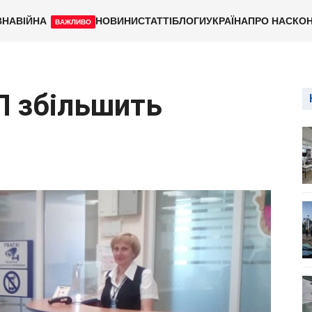
ВНА
ВІЙНА
НОВИНИ
СТАТТІ
БЛОГИ
УКРАЇНА
ПРО НАС
КОН
ВАЖЛИВО
П збільшить