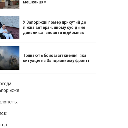
мешканцям
У Запоріжжі помер прикутий до
ліжка ветеран, якому сусіди не
давали встановити підйомник
Тривають бойові зіткнення: яка
ситуація на Запорізькому фронті
огода
апоріжжя
ологість:
иск:
тер: