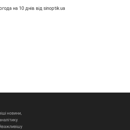
огода на 10 днів від
sinoptik.ua
іші новини,
аналітику.
айважливішу