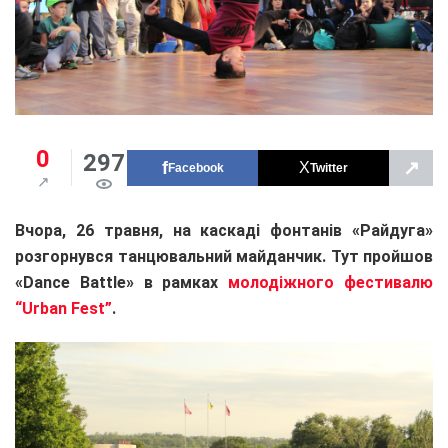
0
297
↗
Facebook
Twitter
Вчора, 26 травня, на каскаді фонтанів «Райдуга»
розгорнувся танцювальний майданчик. Тут пройшов
«Dance Battle» в рамках
молодіжного фестивалю
“Urban Fest”
.