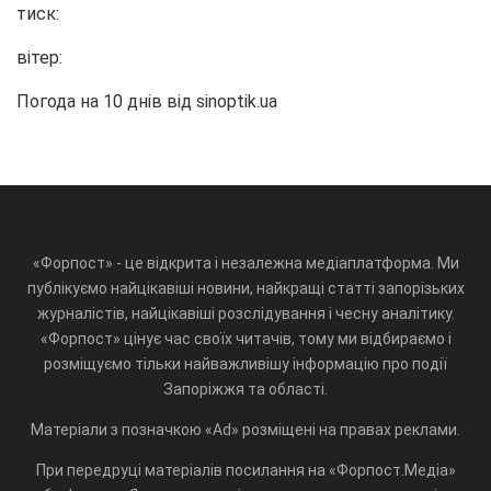
тиск:
вітер:
Погода на 10 днів від
sinoptik.ua
«Форпост» - це відкрита і незалежна медіаплатформа. Ми
публікуємо найцікавіші новини, найкращі статті запорізьких
журналістів, найцікавіші розслідування і чесну аналітику.
«Форпост» цінує час своїх читачів, тому ми відбираємо і
розміщуємо тільки найважливішу інформацію про події
Запоріжжя та області.
Матеріали з позначкою «Ad» розміщені на правах реклами.
При передруці матеріалів посилання на «Форпост.Медіа»