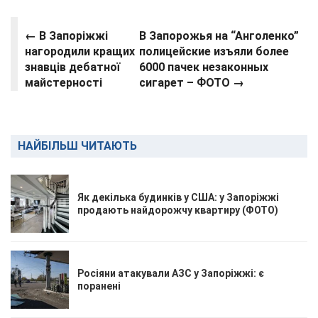
←
В Запоріжжі
В Запорожья на “Анголенко”
нагородили кращих
полицейские изъяли более
знавців дебатної
6000 пачек незаконных
майстерності
сигарет – ФОТО →
НАЙБІЛЬШ ЧИТАЮТЬ
Як декілька будинків у США: у Запоріжжі
продають найдорожчу квартиру (ФОТО)
Росіяни атакували АЗС у Запоріжжі: є
поранені