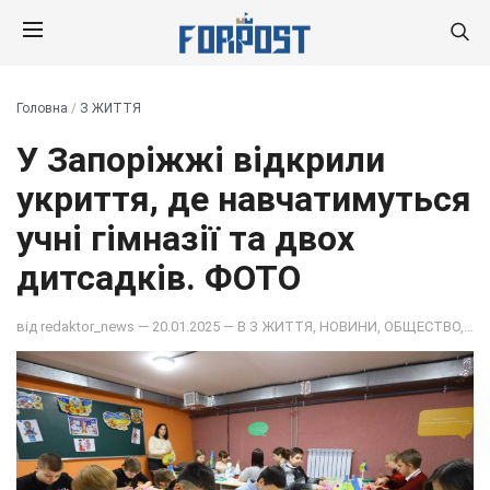
Головна
/
З ЖИТТЯ
У Запоріжжі відкрили
укриття, де навчатимуться
учні гімназії та двох
дитсадків. ФОТО
від
redaktor_news
— 20.01.2025 — В
З ЖИТТЯ
,
НОВИНИ
,
ОБЩЕСТВО
,
ФО