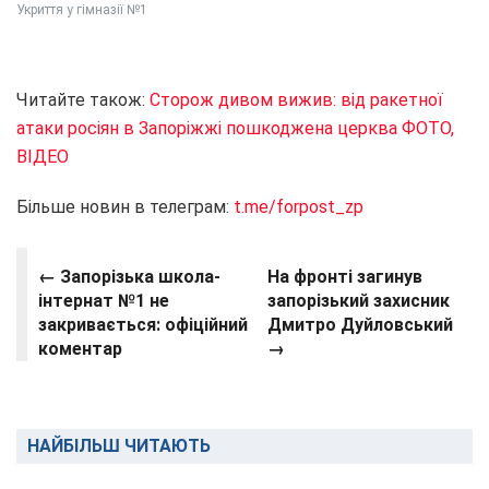
Укриття у гімназії №1
Читайте також:
Сторож дивом вижив: від ракетної
атаки росіян в Запоріжжі пошкоджена церква ФОТО,
ВІДЕО
Більше новин в телеграм:
t.me/forpost_zp
← Запорізька школа-
На фронті загинув
інтернат №1 не
запорізький захисник
закривається: офіційний
Дмитро Дуйловський
коментар
→
НАЙБІЛЬШ ЧИТАЮТЬ