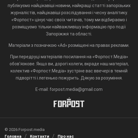
публікуємо найцікавіші новини, найкращі статті запорізьких
журналістів, найцікавіші розслідування і чесну аналітику.
«Форпост» цінує час своїх читачів, тому ми відбираємо і
розміщуємо тільки найважливішу інформацію про події
Запоріжжя та області.
Матеріали з позначкою «Ad» розміщені на правах реклами.
При передруці матеріалів посилання на «Форпост.Медіа»
обов'язкове. Якщо ви, дорогі колеги, вкраде наш матеріал,
колектив «Форпост.Медіа» зустріне вас ввечері в темній
підворітті і легенько пожурить. Дякую за розуміння.
E-mail: forpost.media@gmail.com
© 2026 Forpost.media
Головна
Контакти
Про нас