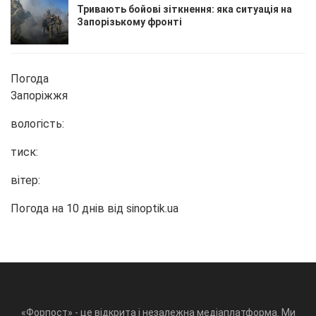
Тривають бойові зіткнення: яка ситуація на
Запорізькому фронті
Погода
Запоріжжя
вологість:
тиск:
вітер:
Погода на 10 днів від
sinoptik.ua
«Форпост» - це відкрита і незалежна медіаплатформа. Ми