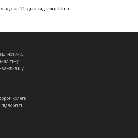
огода на 10 днів від
sinoptik.ua
іші новини,
аналітику.
айважливішу
орогі колеги,
підворітті і