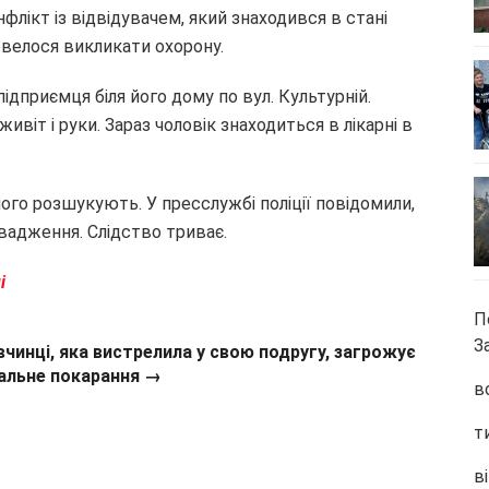
флікт із відвідувачем, який знаходився в стані
довелося викликати охорону.
дприємця біля його дому по вул. Культурній.
віт і руки. Зараз чоловік знаходиться в лікарні в
 його розшукують. У пресслужбі поліції повідомили,
вадження. Слідство триває.
і
П
З
вчинці, яка вистрелила у свою подругу, загрожує
альне покарання →
в
т
ві