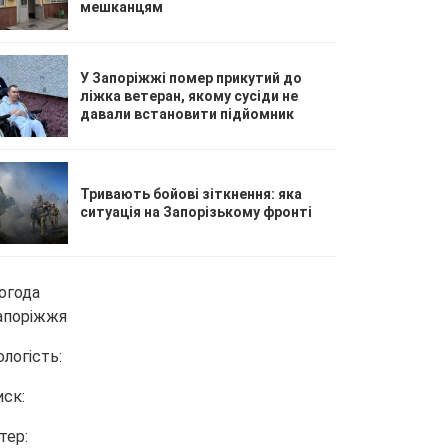
мешканцям
У Запоріжжі помер прикутий до
ліжка ветеран, якому сусіди не
давали встановити підйомник
Тривають бойові зіткнення: яка
ситуація на Запорізькому фронті
огода
апоріжжя
ологість:
иск:
тер: