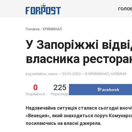
ГОЛО
Головна
/
КРИМИНАЛ
У Запоріжжі відві
власника рестора
від
redaktor_news
— 20.01.2020 — В
КРИМИНАЛ
,
НОВИНИ
0
225
Facebook
Поділилося
Перегляди
Надзвичайна ситуація сталася сьогодні вночі
«Венеция», який знаходиться поруч Комунарсь
посилаючись на власні джерела.