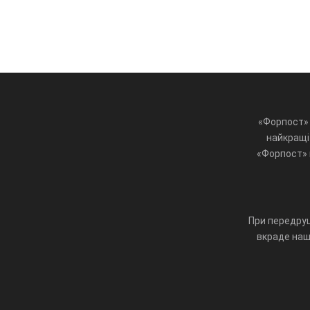
«Форпост» 
найкращі 
«Форпост» ц
При передруц
вкраде наш 