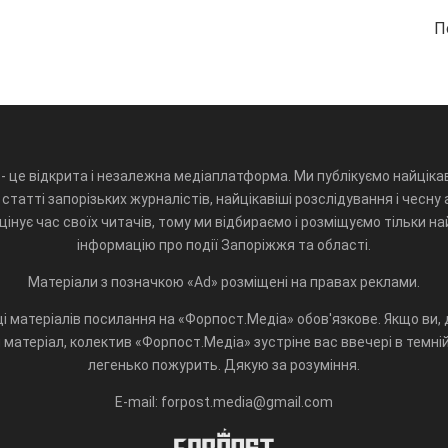
П
- це відкрита і незалежна медіаплатформа. Ми публікуємо найцікав
статті запорізьких журналістів, найцікавіші розслідування і чесну 
інує час своїх читачів, тому ми відбираємо і розміщуємо тільки н
інформацію про події Запоріжжя та області.
Матеріали з позначкою «Ad» розміщені на правах реклами.
і матеріалів посилання на «Форпост.Медіа» обов'язкове. Якщо ви, д
матеріал, колектив «Форпост.Медіа» зустріне вас ввечері в темній 
легенько пожурить. Дякую за розуміння.
E-mail: forpost.media@gmail.com