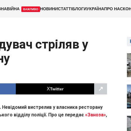
ВНА
ВІЙНА
НОВИНИ
СТАТТІ
БЛОГИ
УКРАЇНА
ПРО НАС
КОН
ВАЖЛИВО
дувач стріляв у
ну
↗
Twitter
. Невідомий вистрелив у власника ресторану
кого відділу поліції. Про це передає
«Заноза»
,