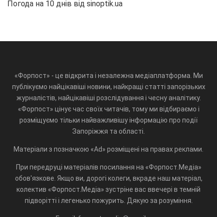
Погода на 10 днів від
sinoptik.ua
«Форпост» - це відкрита і незалежна медіаплатформа. Ми
публікуємо найцікавіші новини, найкращі статті запорізьких
журналістів, найцікавіші розслідування і чесну аналітику.
«Форпост» цінує час своїх читачів, тому ми відбираємо і
розміщуємо тільки найважливішу інформацію про події
Запоріжжя та області.
Матеріали з позначкою «Ad» розміщені на правах реклами.
При передруці матеріалів посилання на «Форпост.Медіа»
обов'язкове. Якщо ви, дорогі колеги, вкраде наш матеріал,
колектив «Форпост.Медіа» зустріне вас ввечері в темній
підворітті і легенько пожурить. Дякую за розуміння.