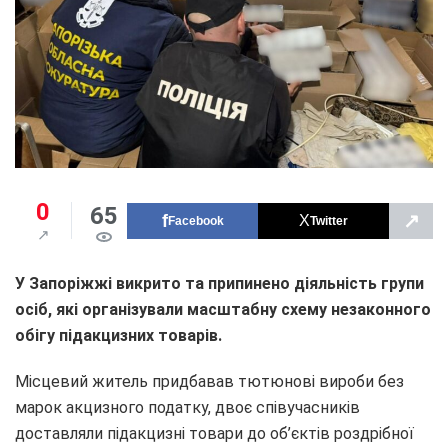
0
65
↗
Facebook
Twitter
У Запоріжжі викрито та припинено діяльність групи
осіб, які організували масштабну схему незаконного
обігу підакцизних товарів.
Місцевий житель придбавав тютюнові вироби без
марок акцизного податку, двоє співучасників
доставляли підакцизні товари до об’єктів роздрібної