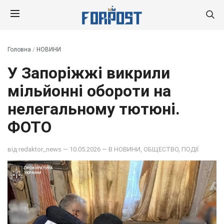
Головна
/
НОВИНИ
У Запоріжжі викрили
мільйонні обороти на
нелегальному тютюні.
ФОТО
від
redaktor_news
— 10.05.2026 — В
НОВИНИ
,
ОБЩЕСТВО
,
ПОДІЇ