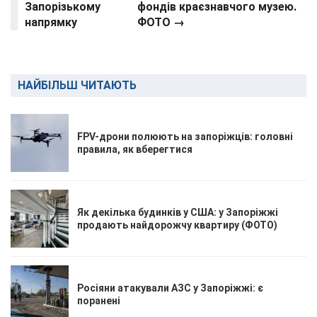
Запорізькому
фондів краєзнавчого музею.
напрямку
ФОТО →
НАЙБІЛЬШ ЧИТАЮТЬ
FPV-дрони полюють на запоріжців: головні
правила, як вберегтися
Як декілька будинків у США: у Запоріжжі
продають найдорожчу квартиру (ФОТО)
Росіяни атакували АЗС у Запоріжжі: є
поранені