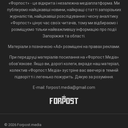
«Форпост» - це відкрита і незалежна медіаплатформа. Ми
публікуємо найцікавіші новини, найкращі статті запорізьких
журналістів, найцікавіші розслідування і чесну аналітику.
«Форпост» цінує час своїх читачів, тому ми відбираємо і
розміщуємо тільки найважливішу інформацію про події
Запоріжжя та області.
Матеріали з позначкою «Ad» розміщені на правах реклами.
При передруці матеріалів посилання на «Форпост.Медіа»
обов'язкове. Якщо ви, дорогі колеги, вкраде наш матеріал,
колектив «Форпост.Медіа» зустріне вас ввечері в темній
підворітті і легенько пожурить. Дякую за розуміння.
E-mail: forpost.media@gmail.com
© 2026 Forpost.media