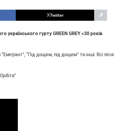
↗
Twitter
го українського гурту GREEN GREY «30 років
мігрант”, “Під дощем, під дощем” та інші. Всі пісні
Орбіта”.