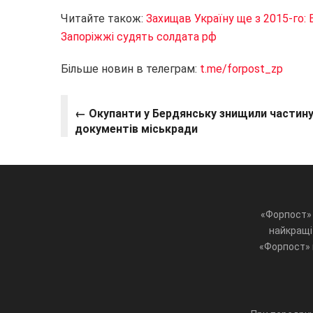
Читайте також:
Захищав Україну ще з 2015-го: 
Запоріжжі судять солдата рф
Більше новин в телеграм:
t.me/forpost_zp
← Окупанти у Бердянську знищили частину
документів міськради
«Форпост» 
найкращі 
«Форпост» ц