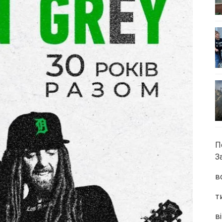
П
З
в
т
ві