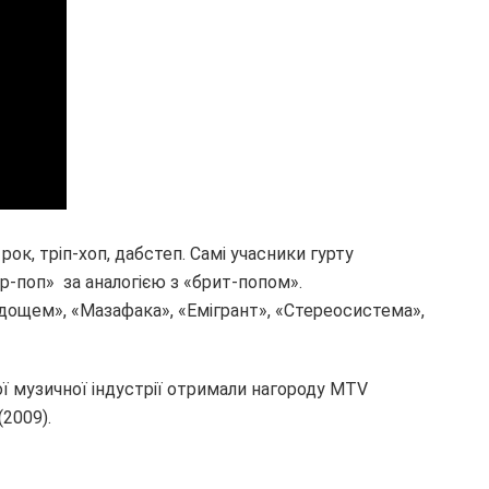
рок, тріп-хоп, дабстеп. Самі учасники гурту
р-поп» за аналогією з «брит-попом».
 дощем», «Мазафака», «Емігрант», «Стереосистема»,
кої музичної індустрії отримали нагороду MTV
(2009).