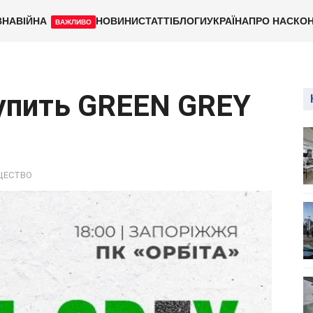
ВНА
ВІЙНА
НОВИНИ
СТАТТІ
БЛОГИ
УКРАЇНА
ПРО НАС
КОН
ВАЖЛИВО
упить GREEN GREY
ЩЕСТВО