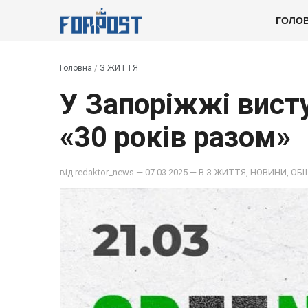
ГОЛО
Головна
/
З ЖИТТЯ
У Запоріжжі вист
«30 років разом»
від
redaktor_news
— 07.03.2025 — В
З ЖИТТЯ
,
НОВИНИ
,
ОБ