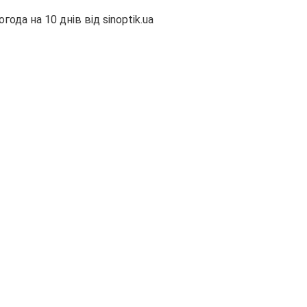
огода на 10 днів від
sinoptik.ua