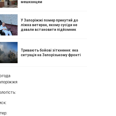
мешканцям
У Запоріжжі помер прикутий до
ліжка ветеран, якому сусіди не
давали встановити підйомник
Тривають бойові зіткнення: яка
ситуація на Запорізькому фронті
огода
апоріжжя
ологість:
иск:
тер: