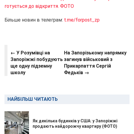
готується до відкриття. ФОТО
Більше новин в телеграм:
t.me/forpost_zp
← У Розумівці на
На Запорізькому напрямку
Запоріжжі побудують
загинув військовий з
ще одну підземну
Прикарпаття Сергій
школу
Федьків →
НАЙБІЛЬШ ЧИТАЮТЬ
Як декілька будинків у США: у Запоріжжі
продають найдорожчу квартиру (ФОТО)