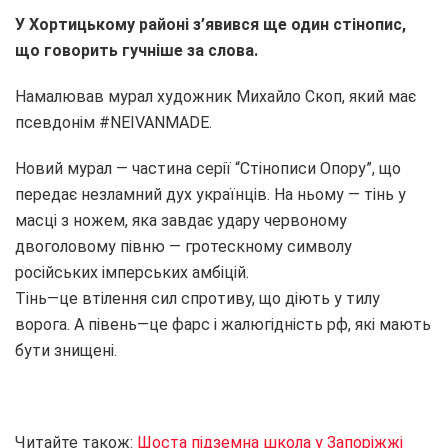
У Хортицькому районі з’явився ще один стінопис,
що говорить гучніше за слова.
Намалював мурал художник Михайло Скоп, який має
псевдонім #NEIVANMADE.
Новий мурал — частина серії “Стінописи Опору”, що
передає незламний дух українців. На ньому — тінь у
масці з ножем, яка завдає удару червоному
двоголовому півню — гротескному символу
російських імперських амбіцій.
Тінь—це втілення сил спротиву, що діють у тилу
ворога. А півень—це фарс і жалюгідність рф, які мають
бути знищені.
Читайте також:
Шоста підземна школа у Запоріжжі