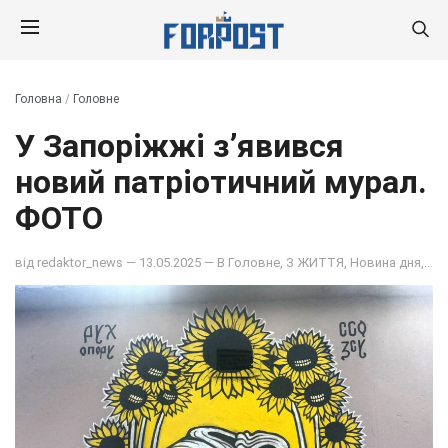
Головна
/
Головне
У Запоріжжі з’явився
новий патріотичний мурал.
ФОТО
від
redaktor_news
— 13.05.2025 — В
Головне
,
З ЖИТТЯ
,
Новина дня
,
НО