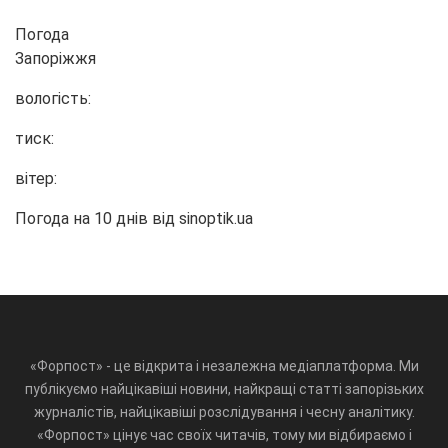
Погода
Запоріжжя
вологість:
тиск:
вітер:
Погода на 10 днів від
sinoptik.ua
«Форпост» - це відкрита і незалежна медіаплатформа. Ми
публікуємо найцікавіші новини, найкращі статті запорізьких
журналістів, найцікавіші розслідування і чесну аналітику.
«Форпост» цінує час своїх читачів, тому ми відбираємо і