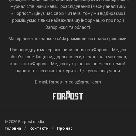
журналістів, найцікавіші розслідування і чесну аналітику.
«Форпост» цінує час своїх читачів, тому ми відбираємо і
розміщуємо тільки найважливішу інформацію про події
Запоріжжя та області.
Матеріали з позначкою «Ad» розміщені на правах реклами.
При передруці матеріалів посилання на «Форпост.Медіа»
обов'язкове. Якщо ви, дорогі колеги, вкраде наш матеріал,
колектив «Форпост.Медіа» зустріне вас ввечері в темній
підворітті і легенько пожурить. Дякую за розуміння.
E-mail: forpost.media@gmail.com
© 2026 Forpost.media
Головна
Контакти
Про нас