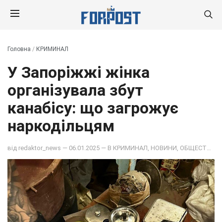
Головна
/
КРИМИНАЛ
У Запоріжжі жінка
організувала збут
канабісу: що загрожує
наркодільцям
від
redaktor_news
— 06.01.2025 — В
КРИМИНАЛ
,
НОВИНИ
,
ОБЩЕСТВО
,
П