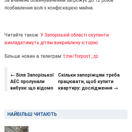
За вчинене обвинуваченим загрожує до 12 років
позбавлення волі з конфіскацією майна.
Читайте також:
У Запорізькій області окупанти
викладатимуть дітям викривлену історію
Більше новин в телеграм:
t.me/forpost_zp
← Біля Запорізької
Скільки запоріжцям треба
АЕС пролунали
працювати, щоб купити
вибухи: що відомо
квартиру: дослідження →
НАЙБІЛЬШ ЧИТАЮТЬ