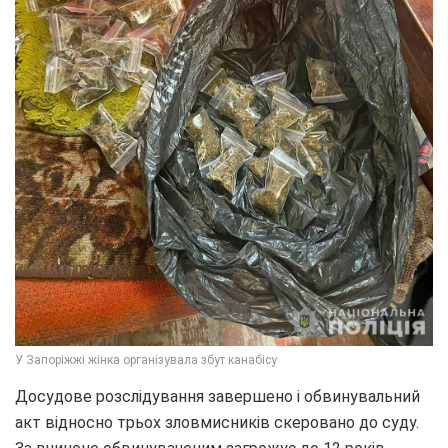
У Запоріжжі жінка організувала збут канабісу
Досудове розслідування завершено і обвинувальний
акт відносно трьох зловмисників скеровано до суду.