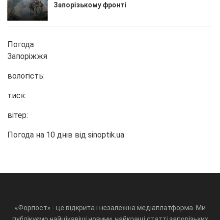
Запорізькому фронті
Погода
Запоріжжя
вологість:
тиск:
вітер:
Погода на 10 днів від
sinoptik.ua
«Форпост» - це відкрита і незалежна медіаплатформа. Ми
публікуємо найцікавіші новини, найкращі статті запорізьких