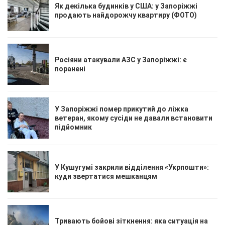
Як декілька будинків у США: у Запоріжжі
продають найдорожчу квартиру (ФОТО)
Росіяни атакували АЗС у Запоріжжі: є
поранені
У Запоріжжі помер прикутий до ліжка
ветеран, якому сусіди не давали встановити
підйомник
У Кушугумі закрили відділення «Укрпошти»:
куди звертатися мешканцям
Тривають бойові зіткнення: яка ситуація на