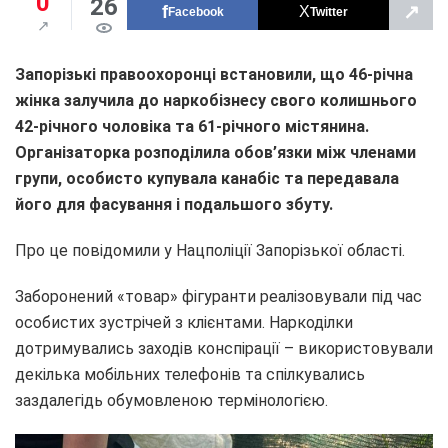
0
26
↗
Facebook
Twitter
Запорізькі правоохоронці встановили, що 46-річна
жінка залучила до наркобізнесу свого колишнього
42-річного чоловіка та 61-річного містянина
.
Організаторка розподілила обов’язки між членами
групи, особисто купувала канабіс та передавала
його для фасування і подальшого збуту.
Про це повідомили у Нацполіції Запорізької області.
Заборонений «товар» фігуранти реалізовували під час
особистих зустрічей з клієнтами. Наркоділки
дотримувались заходів конспірації – використовували
декілька мобільних телефонів та спілкувались
заздалегідь обумовленою термінологією.