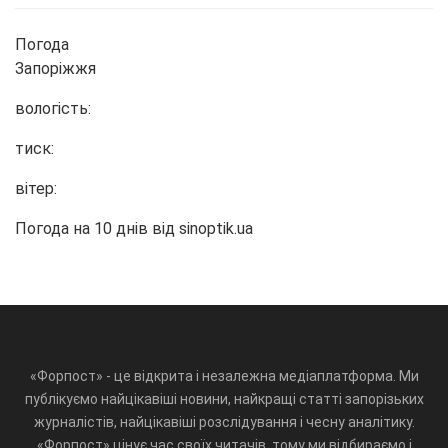
Погода
Запоріжжя
вологість:
тиск:
вітер:
Погода на 10 днів від
sinoptik.ua
«Форпост» - це відкрита і незалежна медіаплатформа. Ми
публікуємо найцікавіші новини, найкращі статті запорізьких
журналістів, найцікавіші розслідування і чесну аналітику.
«Форпост» цінує час своїх читачів, тому ми відбираємо і