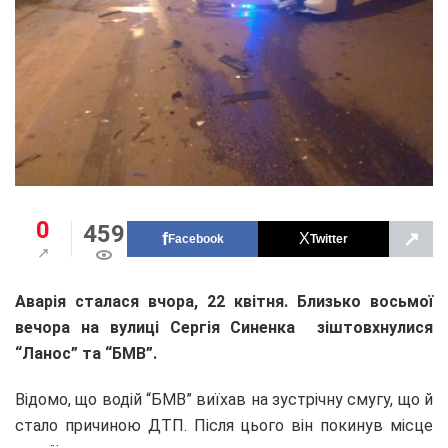
0
459
↗
Facebook
Twitter
Аварія сталася вчора, 22 квітня. Близько восьмої
вечора на вулиці Сергія Синенка зіштовхнулися
“Ланос” та “БМВ”.
Відомо, що водій “БМВ” виїхав на зустрічну смугу, що й
стало причиною ДТП. Після цього він покинув місце