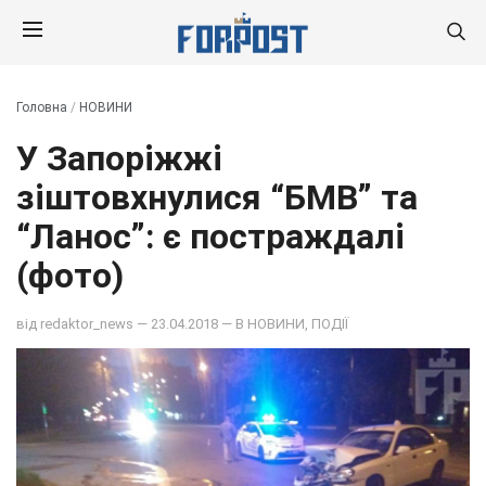
Головна
/
НОВИНИ
У Запоріжжі
зіштовхнулися “БМВ” та
“Ланос”: є постраждалі
(фото)
від
redaktor_news
— 23.04.2018 — В
НОВИНИ
,
ПОДІЇ