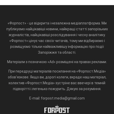
«Форпост» - це відкрита і незалежна медіаплатформа. Ми
публікуємо найцікавіші новини, найкращі статті запорізьких
журналістів, найцікавіші розслідування і чесну аналітику.
«Форпост» цінує час своїх читачів, тому ми відбираємо і
розміщуємо тільки найважливішу інформацію про події
Запоріжжя та області.
Матеріали з позначкою «Ad» розміщені на правах реклами.
При передруці матеріалів посилання на «Форпост.Медіа»
обов'язкове. Якщо ви, дорогі колеги, вкраде наш матеріал,
колектив «Форпост.Медіа» зустріне вас ввечері в темній
підворітті і легенько пожурить. Дякую за розуміння.
E-mail: forpost.media@gmail.com