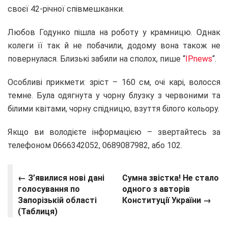
своєї 42-річної співмешканки.
Любов Годунко пішла на роботу у крамницю. Однак
колеги її так й не побачили, додому вона також не
повернулася. Близькі забили на сполох, пише “
IPnews
“.
Особливі прикмети: зріст – 160 см, очі карі, волосся
темне. Була одягнута у чорну блузку з червоними та
білими квітами, чорну спідницю, взуття білого кольору.
Якщо ви володієте інформацією – звертайтесь за
телефоном 0666342052, 0689087982, або 102.
← З’явилися нові дані
Сумна звістка! Не стало
голосування по
одного з авторів
Запорізькій області
Конституції України →
(Таблиця)