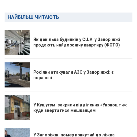
НАЙБІЛЬШ ЧИТАЮТЬ
Як декілька будинків у США: у Запоріжжі
продають найдорожчу квартиру (ФОТО)
Росіяни атакували АЗС у Запоріжжі: є
поранені
У Кушугумі закрили відділення «Укрпошти»:
куди звертатися мешканцям
У Запоріжжі помер прикутий до ліжка