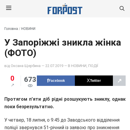
Головна
/
НОВИНИ
У Запоріжжі зникла жінка
(ФОТО)
від
Оксана Щербина
— 22.07.2019 — В
НОВИНИ
,
ПОДІЇ
0
673
↗
Facebook
Twitter
Протягом п’яти діб рідні розшукують зниклу, однак
поки безрезультатно.
У четвер, 18 липня, о 9:45 до Заводського відділення
поліції звернувся 51-річний із заявою про зникнення