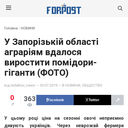
Головна
/
НОВИНИ
У Запорізькій області
аграріям вдалося
виростити помідори-
гіганти (ФОТО)
від
redaktor_news
— 30.07.2019 — В
НОВИНИ
,
ОБЩЕСТВО
0
363
↗
Facebook
Twitter
У цьому році ціна на сезонні овочі неприємно
дивують українців. Через неврожай фермери