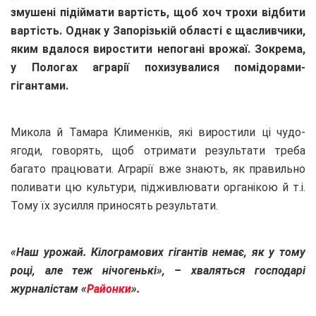
змушені підіймати вартість, щоб хоч трохи відбити
вартість. Однак у Запорізькій області є щасливчики,
яким вдалося виростити непогані врожаї. Зокрема,
у Пологах аграрії похизувалися помідорами-
гігантами.
Микола й Тамара Клименків, які виростили ці чудо-
ягоди, говорять, щоб отримати результати треба
багато працювати. Аграрії вже знають, як правильно
поливати цю культури, підживлювати органікою й т.і.
Тому їх зусилля приносять результати.
«Наш урожай. Кілограмових гігантів немає, як у тому
році, але теж нічогенькі», – хваляться господарі
журналістам «
Районки
».