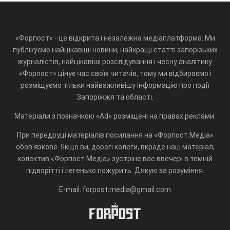
«Форпост» - це відкрита і незалежна медіаплатформа. Ми
публікуємо найцікавіші новини, найкращі статті запорізьких
журналістів, найцікавіші розслідування і чесну аналітику.
«Форпост» цінує час своїх читачів, тому ми відбираємо і
розміщуємо тільки найважливішу інформацію про події
Запоріжжя та області.
Матеріали з позначкою «Ad» розміщені на правах реклами.
При передруці матеріалів посилання на «Форпост.Медіа»
обов'язкове. Якщо ви, дорогі колеги, вкраде наш матеріал,
колектив «Форпост.Медіа» зустріне вас ввечері в темній
підворітті і легенько пожурить. Дякую за розуміння.
E-mail: forpost.media@gmail.com