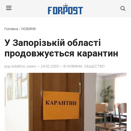
Головна
/
НОВИНИ
У Запорізькій області
продовжується карантин
від
redaktor_news
— 24.02.2020 — В
НОВИНИ
,
ОБЩЕСТВО