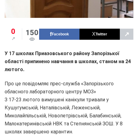
0
150
↗
Facebook
Twitter
У 17 школах Приазовського району Запорізької
області припинено навчання в школах, станом на 24
лютого.
Про це повідомляє прес-служба «Запорізького
обласного лабораторного центру МОЗ»
З 17-23 лютого вимушені канікули тривали у
Кушугумській, Наталівській, Леженській,
Миколайпільській, Новопетрівській, Балабинській,
Малокатеринівській НВК та Степнянській ЗОШ. У 8
школах завершено карантин.