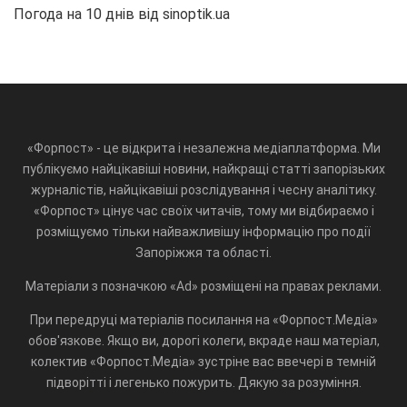
Погода на 10 днів від
sinoptik.ua
«Форпост» - це відкрита і незалежна медіаплатформа. Ми
публікуємо найцікавіші новини, найкращі статті запорізьких
журналістів, найцікавіші розслідування і чесну аналітику.
«Форпост» цінує час своїх читачів, тому ми відбираємо і
розміщуємо тільки найважливішу інформацію про події
Запоріжжя та області.
Матеріали з позначкою «Ad» розміщені на правах реклами.
При передруці матеріалів посилання на «Форпост.Медіа»
обов'язкове. Якщо ви, дорогі колеги, вкраде наш матеріал,
колектив «Форпост.Медіа» зустріне вас ввечері в темній
підворітті і легенько пожурить. Дякую за розуміння.