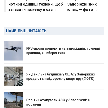
чотири одиниці техніки, щоб
Запоріжжі зник
загасити пожежу в сауні
юнак, — фото →
НАЙБІЛЬШ ЧИТАЮТЬ
FPV-дрони полюють на запоріжців: головні
правила, як вберегтися
Як декілька будинків у США: у Запоріжжі
продають найдорожчу квартиру (ФОТО)
Росіяни атакували АЗС у Запоріжжі: є
поранені