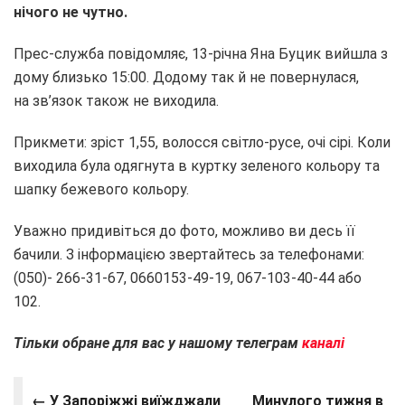
нічого не чутно.
Прес-служба повідомляє, 13-річна Яна Буцик вийшла з
дому близько 15:00. Додому так й не повернулася,
на зв’язок також не виходила.
Прикмети: зріст 1,55, волосся світло-русе, очі сірі. Коли
виходила була одягнута в куртку зеленого кольору та
шапку бежевого кольору.
Уважно придивіться до фото, можливо ви десь її
бачили. З інформацією звертайтесь за телефонами:
(050)- 266-31-67, 0660153-49-19, 067-103-40-44 або
102.
Тільки обране для вас у нашому телеграм
каналі
← У Запоріжжі виїжджали
Минулого тижня в