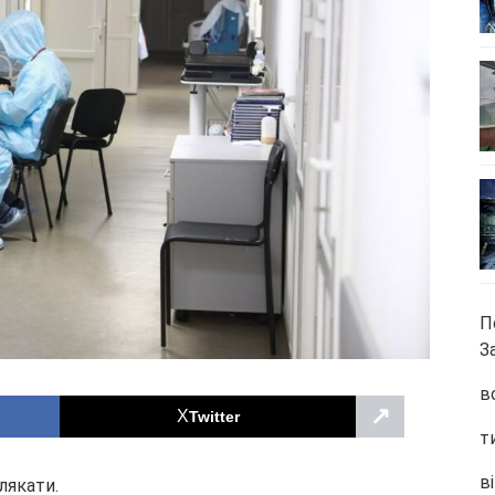
П
З
в
↗
Twitter
т
ві
лякати.