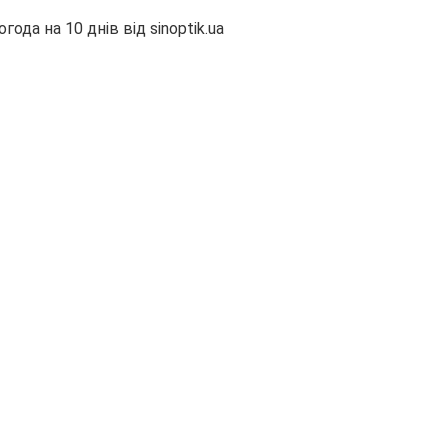
огода на 10 днів від
sinoptik.ua