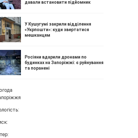
давали встановити підйомник
У Кушугумі закрили відділення
«Укрпошти»: куди звертатися
мешканцям
Росіяни вдарили дронами по
будинках на Запоріжжі: є руйнування
та поранені
огода
апоріжжя
ологість:
иск:
тер: