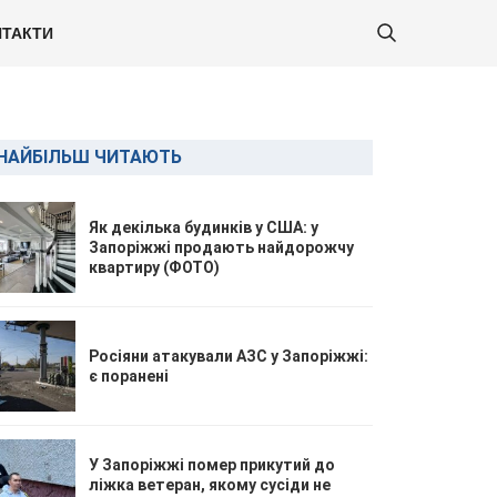
ТАКТИ
НАЙБІЛЬШ ЧИТАЮТЬ
Як декілька будинків у США: у
Запоріжжі продають найдорожчу
квартиру (ФОТО)
Росіяни атакували АЗС у Запоріжжі:
є поранені
У Запоріжжі помер прикутий до
ліжка ветеран, якому сусіди не