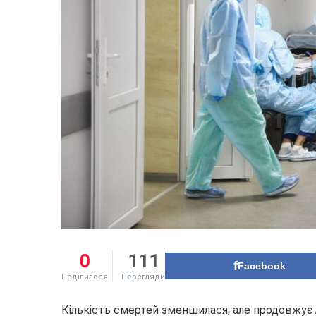
0
111
Facebook
Поділилося
Перегляди
Кількість смертей зменшилася, але продовжує 