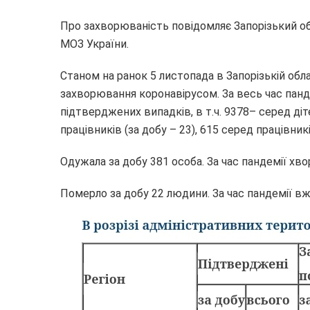
Про захворюваність повідомляє Запорізький о
МОЗ України.
Станом на ранок 5 листопада в Запорізькій об
захворювання коронавірусом. За весь час пан
підтверджених випадків, в т.ч. 9378– серед діт
працівників (за добу – 23), 615 серед працівникі
Одужала за добу 381 особа. За час пандемії хв
Померло за добу 22 людини. За час пандемії вж