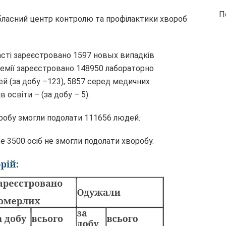
П
бласний центр контролю та профілактики хвороб
ласті зареєстровано 1597 новых випадків
демії зареєстровано 148950 лабораторно
ей (за добу –123), 5857 серед медичних
в освіти – (за добу – 5).
оробу змогли подолати 111656 людей.
е 3500 осіб не змогли подолати хворобу.