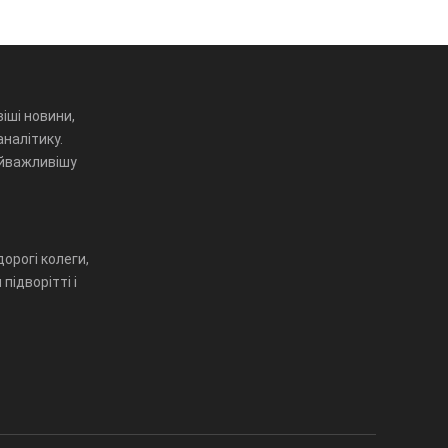
іші новини,
аналітику.
айважливішу
орогі колеги,
підворітті і