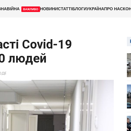
ВНА
ВІЙНА
НОВИНИ
СТАТТІ
БЛОГИ
УКРАЇНА
ПРО НАС
КОН
ВАЖЛИВО
асті Covid-19
00 людей
ОДІЇ