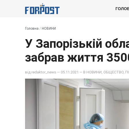
ГОЛО
Головна
/
НОВИНИ
У Запорізькій обл
забрав життя 35
від
redaktor_news
— 05.11.2021 — В
НОВИНИ
,
ОБЩЕСТВО
,
П