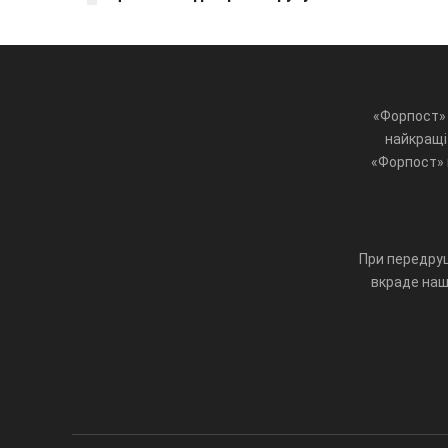
«Форпост» 
найкращі 
«Форпост» ц
При передруц
вкраде наш 