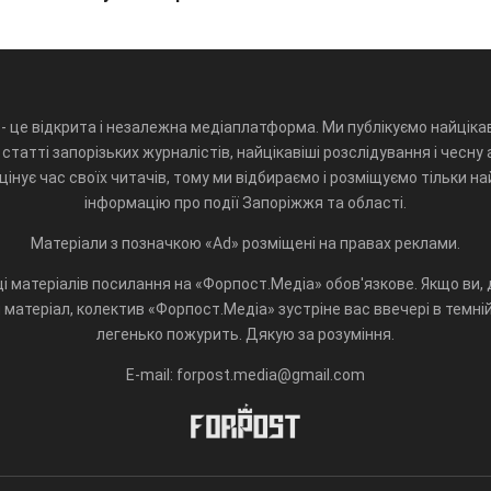
- це відкрита і незалежна медіаплатформа. Ми публікуємо найцікав
статті запорізьких журналістів, найцікавіші розслідування і чесну 
інує час своїх читачів, тому ми відбираємо і розміщуємо тільки н
інформацію про події Запоріжжя та області.
Матеріали з позначкою «Ad» розміщені на правах реклами.
і матеріалів посилання на «Форпост.Медіа» обов'язкове. Якщо ви, д
матеріал, колектив «Форпост.Медіа» зустріне вас ввечері в темній 
легенько пожурить. Дякую за розуміння.
E-mail: forpost.media@gmail.com