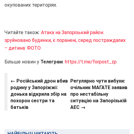
окупованих територіях.
Читайте також:
Атака на Запорізький район:
зруйновано будинки, є поранені, серед постраждалих
– дитина. ФОТО
Більше новин у
Телеграм
:
https://t.me/forpost_zp
← Російський дрон вбив
Регулярно чути вибухи:
родину у Запоріжжі:
очільник МАГАТЕ заявив
донька відкрила збір на
про нестабільну
похорон сестри та
ситуацію на Запорізькій
батьків
АЕС →
НАЙБІЛЬШ ЧИТАЮТЬ