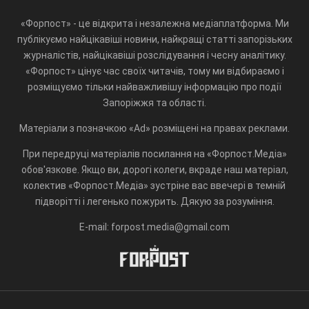
«Форпост» - це відкрита і незалежна медіаплатформа. Ми
публікуємо найцікавіші новини, найкращі статті запорізьких
журналістів, найцікавіші розслідування і чесну аналітику.
«Форпост» цінує час своїх читачів, тому ми відбираємо і
розміщуємо тільки найважливішу інформацію про події
Запоріжжя та області.
Матеріали з позначкою «Ad» розміщені на правах реклами.
При передруці матеріалів посилання на «Форпост.Медіа»
обов'язкове. Якщо ви, дорогі колеги, вкраде наш матеріал,
колектив «Форпост.Медіа» зустріне вас ввечері в темній
підворітті і легенько пожурить. Дякую за розуміння.
E-mail: forpost.media@gmail.com