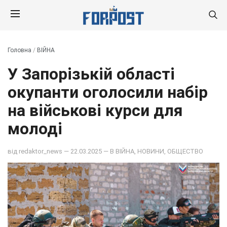
Головна
/
ВІЙНА
У Запорізькій області
окупанти оголосили набір
на військові курси для
молоді
від
redaktor_news
— 22.03.2025 — В
ВІЙНА
,
НОВИНИ
,
ОБЩЕСТВО