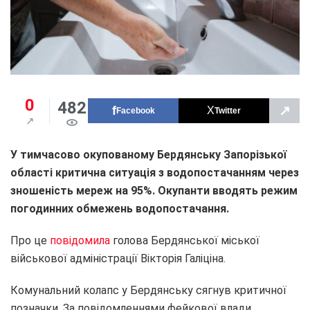
0
482
↗
Facebook
Twitter
У тимчасово окупованому Бердянську Запорізької
області критична ситуація з водопостачанням через
зношеність мереж на 95%. Окупанти вводять режим
погодинних обмежень водопостачання.
Про це
повідомила
голова Бердянської міської
військової адміністрації Вікторія Галіціна.
Комунальний колапс у Бердянську сягнув критичної
позначки. За повідомленнями фейкової влади,