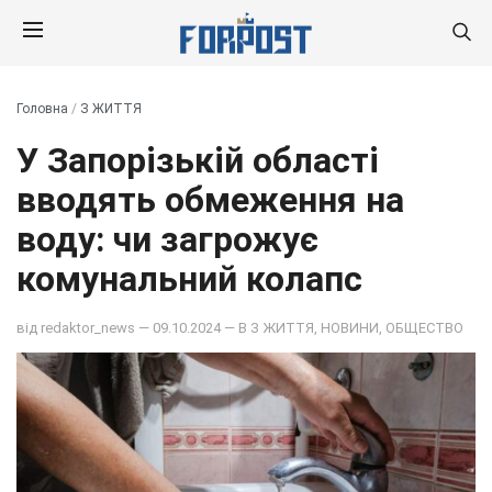
Головна
/
З ЖИТТЯ
У Запорізькій області
вводять обмеження на
воду: чи загрожує
комунальний колапс
від
redaktor_news
— 09.10.2024 — В
З ЖИТТЯ
,
НОВИНИ
,
ОБЩЕСТВО