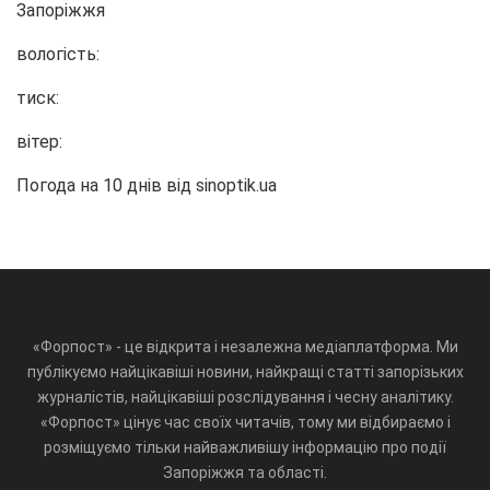
Запоріжжя
вологість:
тиск:
вітер:
Погода на 10 днів від
sinoptik.ua
«Форпост» - це відкрита і незалежна медіаплатформа. Ми
публікуємо найцікавіші новини, найкращі статті запорізьких
журналістів, найцікавіші розслідування і чесну аналітику.
«Форпост» цінує час своїх читачів, тому ми відбираємо і
розміщуємо тільки найважливішу інформацію про події
Запоріжжя та області.