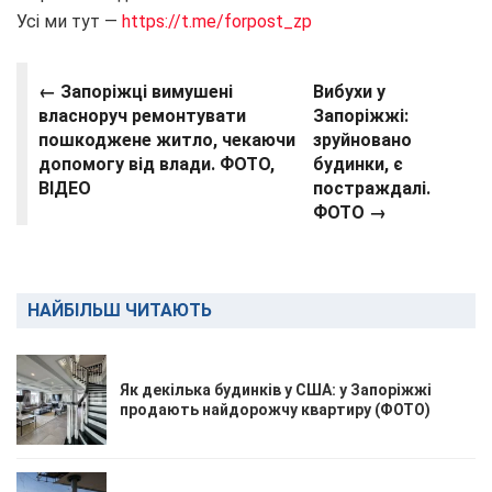
Усі ми тут —
https://t.me/forpost_zp
← Запоріжці вимушені
Вибухи у
власноруч ремонтувати
Запоріжжі:
пошкоджене житло, чекаючи
зруйновано
допомогу від влади. ФОТО,
будинки, є
ВІДЕО
постраждалі.
ФОТО →
НАЙБІЛЬШ ЧИТАЮТЬ
Як декілька будинків у США: у Запоріжжі
продають найдорожчу квартиру (ФОТО)