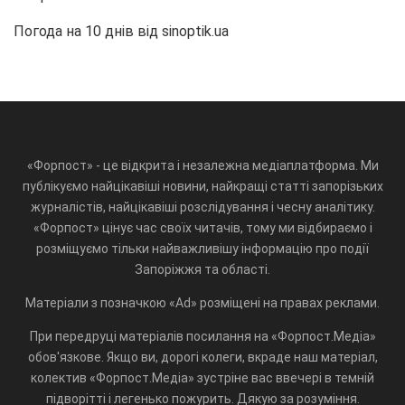
Погода на 10 днів від
sinoptik.ua
«Форпост» - це відкрита і незалежна медіаплатформа. Ми
публікуємо найцікавіші новини, найкращі статті запорізьких
журналістів, найцікавіші розслідування і чесну аналітику.
«Форпост» цінує час своїх читачів, тому ми відбираємо і
розміщуємо тільки найважливішу інформацію про події
Запоріжжя та області.
Матеріали з позначкою «Ad» розміщені на правах реклами.
При передруці матеріалів посилання на «Форпост.Медіа»
обов'язкове. Якщо ви, дорогі колеги, вкраде наш матеріал,
колектив «Форпост.Медіа» зустріне вас ввечері в темній
підворітті і легенько пожурить. Дякую за розуміння.