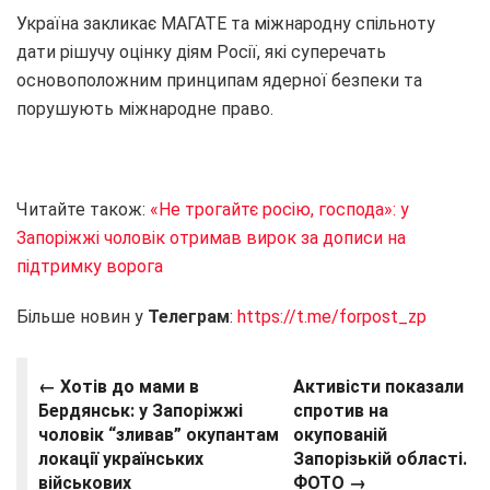
Україна закликає МАГАТЕ та міжнародну спільноту
дати рішучу оцінку діям Росії, які суперечать
основоположним принципам ядерної безпеки та
порушують міжнародне право.
Читайте також:
«Не трогайтє росію, господа»: у
Запоріжжі чоловік отримав вирок за дописи на
підтримку ворога
Більше новин у
Телеграм
:
https://t.me/forpost_zp
← Хотів до мами в
Активісти показали
Бердянськ: у Запоріжжі
спротив на
чоловік “зливав” окупантам
окупованій
локації українських
Запорізькій області.
військових
ФОТО →