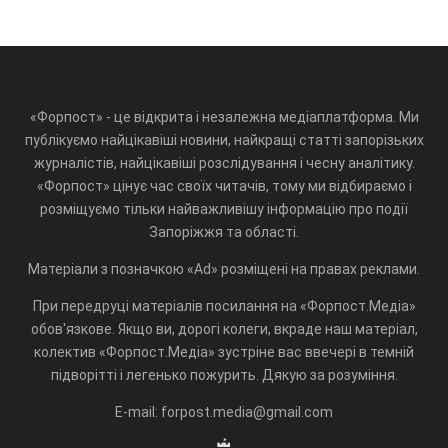
«Форпост» - це відкрита і незалежна медіаплатформа. Ми
публікуємо найцікавіші новини, найкращі статті запорізьких
журналістів, найцікавіші розслідування і чесну аналітику.
«Форпост» цінує час своїх читачів, тому ми відбираємо і
розміщуємо тільки найважливішу інформацію про події
Запоріжжя та області.
Матеріали з позначкою «Ad» розміщені на правах реклами.
При передруці матеріалів посилання на «Форпост.Медіа»
обов'язкове. Якщо ви, дорогі колеги, вкраде наш матеріал,
колектив «Форпост.Медіа» зустріне вас ввечері в темній
підворітті і легенько пожурить. Дякую за розуміння.
E-mail: forpost.media@gmail.com