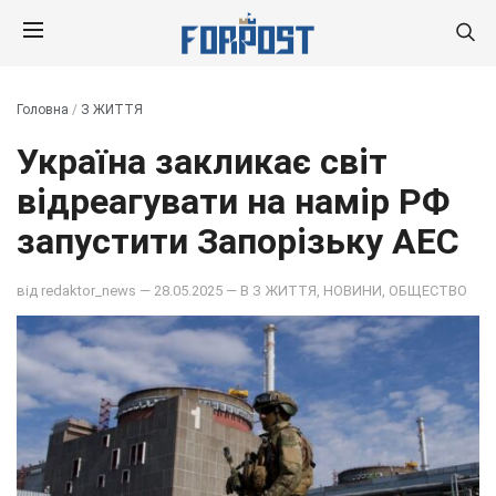
Головна
/
З ЖИТТЯ
Україна закликає світ
відреагувати на намір РФ
запустити Запорізьку АЕС
від
redaktor_news
— 28.05.2025 — В
З ЖИТТЯ
,
НОВИНИ
,
ОБЩЕСТВО