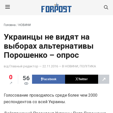
Головна
/
НОВИНИ
Украинцы не видят на
выборах альтернативы
Порошенко – опрос
від
Главный редактор
— 22.11.2016 — В
НОВИНИ
,
ПОЛІТИКА
0
56
↗
Facebook
Twitter
Голосование проводилось среди более чем 2000
респондентов со всей Украины.