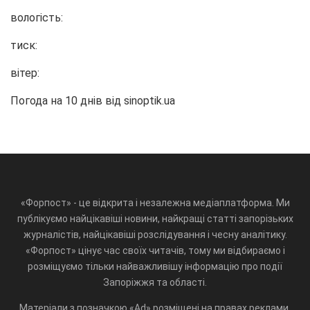
вологість:
тиск:
вітер:
Погода на 10 днів від
sinoptik.ua
«Форпост» - це відкрита і незалежна медіаплатформа. Ми
публікуємо найцікавіші новини, найкращі статті запорізьких
журналістів, найцікавіші розслідування і чесну аналітику.
«Форпост» цінує час своїх читачів, тому ми відбираємо і
розміщуємо тільки найважливішу інформацію про події
Запоріжжя та області.
Матеріали з позначкою «Ad» розміщені на правах реклами.