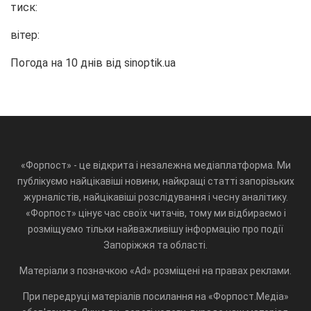
тиск:
вітер:
Погода на 10 днів від
sinoptik.ua
«Форпост» - це відкрита і незалежна медіаплатформа. Ми
публікуємо найцікавіші новини, найкращі статті запорізьких
журналістів, найцікавіші розслідування і чесну аналітику.
«Форпост» цінує час своїх читачів, тому ми відбираємо і
розміщуємо тільки найважливішу інформацію про події
Запоріжжя та області.
Матеріали з позначкою «Ad» розміщені на правах реклами.
При передруці матеріалів посилання на «Форпост.Медіа»