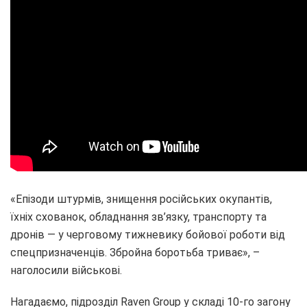
«Епізоди штурмів, знищення російських окупантів,
їхніх схованок, обладнання зв’язку, транспорту та
дронів ― у черговому тижневику бойової роботи від
спецпризначенців. Збройна боротьба триває», –
наголосили військові.
Нагадаємо, підрозділ Raven Group у складі 10-го загону