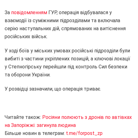
За
повідомленням
ГУР, операція відбувалася у
взаємодії із суміжними підрозділами та включала
серію наступальних дій, спрямованих на витіснення
російських військ.
У ході боїв у міських умовах російські підрозділи були
вибиті з частини укріплених позицій, а ключові локації
у Степногірську перейшли під контроль Сил безпеки
та оборони України.
У розвідці зазначили, що операція триває.
Читайте також:
Росіяни полюють з дронів по автівках
на Запоріжжі: загинула людина
Більше новин в телеграм:
t.me/forpost_zp