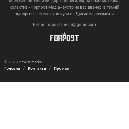
обов'язкове. Якщо ви, дорогі колеги, вкраде наш матеріал,
колектив «Форпост.Медіа» зустріне вас ввечері в темній
підворітті і легенько пожурить. Дякую за розуміння.
E-mail: forpost.media@gmail.com
© 2026 Forpost.media
Головна
Контакти
Про нас