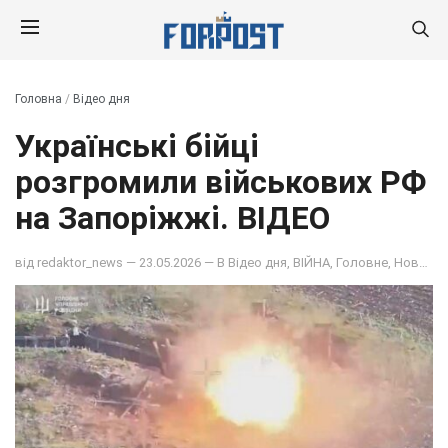
Головна
/
Відео дня
Українські бійці
розгромили військових РФ
на Запоріжжі. ВІДЕО
від
redaktor_news
— 23.05.2026 — В
Відео дня
,
ВІЙНА
,
Головне
,
Новина дня