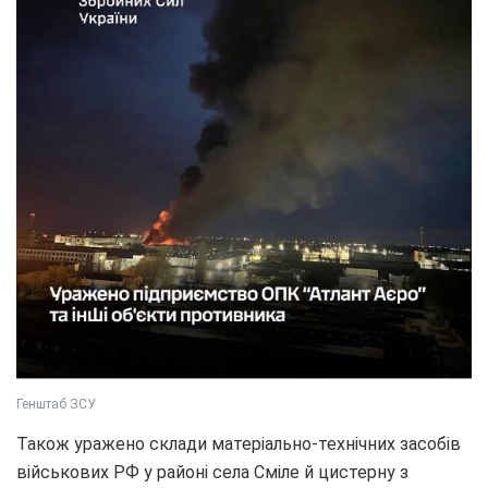
Генштаб ЗСУ
Також уражено склади матеріально-технічних засобів
військових РФ у районі села Сміле й цистерну з