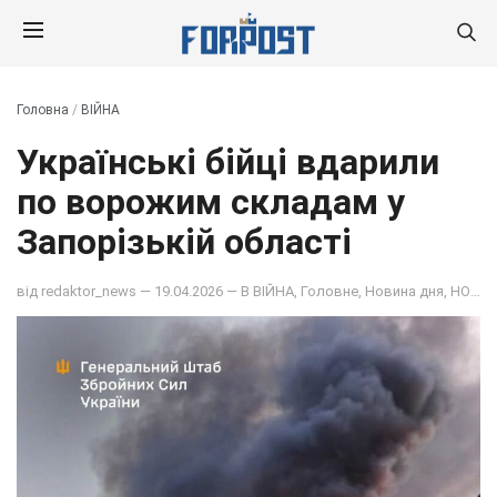
Головна
/
ВІЙНА
Українські бійці вдарили
по ворожим складам у
Запорізькій області
від
redaktor_news
— 19.04.2026 — В
ВІЙНА
,
Головне
,
Новина дня
,
НОВИНИ