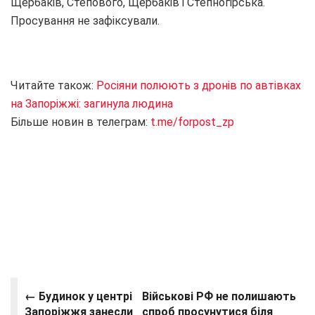
Щербаків, Степового, Щербаків і Степногірська.
Просування не зафіксували.
Читайте також:
Росіяни полюють з дронів по автівках
на Запоріжжі: загинула людина
Більше новин в телеграм:
t.me/forpost_zp
← Будинок у центрі
Військові РФ не полишають
Запоріжжя занесли
спроб просунутися біля