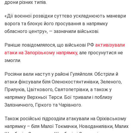
дрони різних типів.
«Дії воєнної розвідки суттєво ускладнюють маневри
ворога та блокує його просування в напрямку
обласного центру», — зазначили військові.
Раніше повідомлялося, що військові РФ
активізували
атаки на Запорізькому напрямку,
але просунутися не
змогли.
Росіяни вели наступ у районі Гуляйполя. Обстріли й
атаки фіксували біля Оленокостянтинівки, Зеленого,
Прилуків, Цвіткового, Святопетрівки, а також у
напрямку Верхньої Терси. Бої тривали і поблизу
Залізничного, Гіркого та Чарівного.
Також російські підрозділи атакували на Оріхівському
напрямку – біля Малої Токмачки, Новоданилівки, Малих