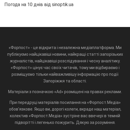
Погода на 10 днів від
sinoptik.ua
«Форпост» - це відкрита і незалежна медіаплатформа. Ми
публікуємо найцікавіші новини, найкращі статті запорізьких
журналістів, найцікавіші розслідування і чесну аналітику.
«Форпост» цінує час своїх читачів, тому ми відбираємо і
розміщуємо тільки найважливішу інформацію про події
Запоріжжя та області.
Матеріали з позначкою «Ad» розміщені на правах реклами.
При передруці матеріалів посилання на «Форпост.Медіа»
обов'язкове. Якщо ви, дорогі колеги, вкраде наш матеріал,
колектив «Форпост.Медіа» зустріне вас ввечері в темній
підворітті і легенько пожурить. Дякую за розуміння.