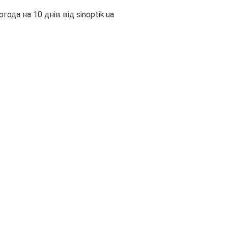
огода на 10 днів від
sinoptik.ua