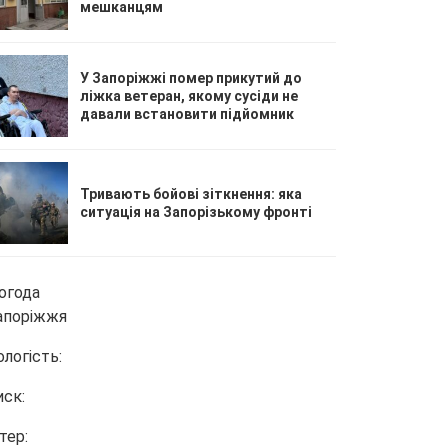
мешканцям
У Запоріжжі помер прикутий до
ліжка ветеран, якому сусіди не
давали встановити підйомник
Тривають бойові зіткнення: яка
ситуація на Запорізькому фронті
огода
апоріжжя
ологість:
иск:
тер: