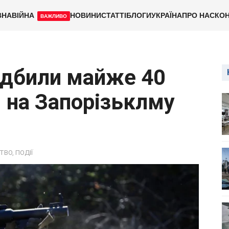
ВНА
ВІЙНА
НОВИНИ
СТАТТІ
БЛОГИ
УКРАЇНА
ПРО НАС
КОН
ВАЖЛИВО
відбили майже 40
я на Запорізьклму
ТВО
,
ПОДІЇ