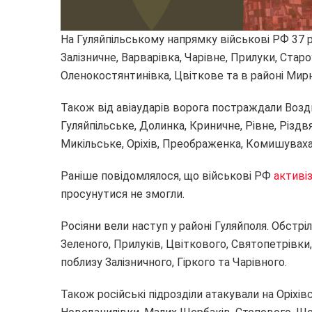
На Гуляйпільському напрямку військові РФ 37 р
Залізничне, Варварівка, Чарівне, Прилуки, Стар
Оленокостянтинівка, Цвіткове та в районі Мирн
Також від авіаударів ворога постраждали Воздв
Гуляйпільське, Долинка, Криничне, Рівне, Різдвя
Микільське, Оріхів, Преображенка, Комишуваха
Раніше повідомлялося, що військові РФ
активі
просунутися не змогли.
Росіяни вели наступ у районі Гуляйполя. Обстрі
Зеленого, Прилуків, Цвіткового, Святопетрівки,
поблизу Залізничного, Гіркого та Чарівного.
Також російські підрозділи атакували на Оріхі