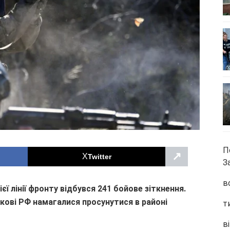
П
↗
Twitter
З
в
єї лінії фронту відбувся 241 бойове зіткнення.
ькові РФ
намага
лися
просунутися в районі
т
ві