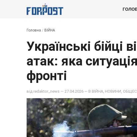
ГОЛО
Головна
/
ВІЙНА
Українські бійці 
атак: яка ситуаці
фронті
від
redaktor_news
— 27.04.2026 — В
ВІЙНА
,
НОВИНИ
,
ОБЩЕС