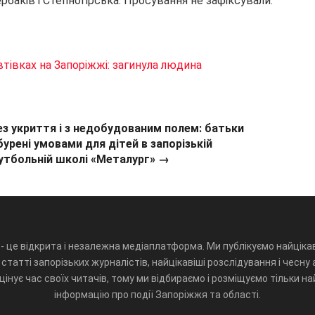
баків і Степногірська. Просування не зафіксували.
втівках на Запоріжжі: загинула людина
ез укриття і з недобудованим полем: батьки
бурені умовами для дітей в запорізькій
утбольній школі «Металург» →
- це відкрита і незалежна медіаплатформа. Ми публікуємо найцікав
статті запорізьких журналістів, найцікавіші розслідування і чесну 
інує час своїх читачів, тому ми відбираємо і розміщуємо тільки н
інформацію про події Запоріжжя та області.