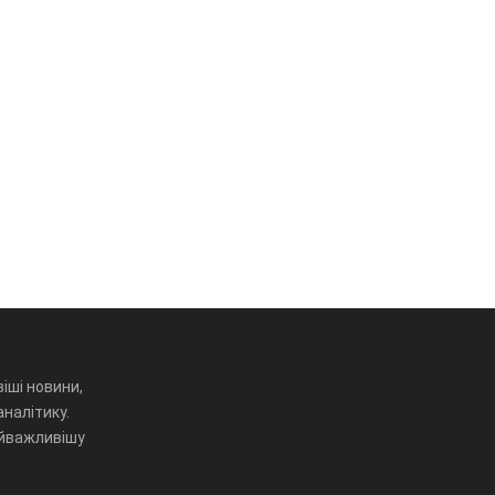
іші новини,
аналітику.
айважливішу