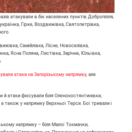
азів атакували в бік населених пунктів Добропілля,
оукраїнка, Гірке, Воздвижівка, Святопетрівка,
ого.
ижівка, Самійлівка, Лісне, Новоселівка,
нка, Ясна Поляна, Листівка, Зарічне, Юльївка,
.
зували атаки на Запорізькому напрямку,
але
ли й атаки фіксували біля Оленокостянтинівки,
 а також у напрямку Верхньої Терси. Бої тривали і
вському напрямку – біля Малої Токмачки,