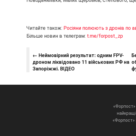
Новоданилівки, Малих Щербаків, Степового, Щер
Читайте також:
Росіяни полюють з дронів по а
Більше новин в телеграм:
t.me/forpost_zp
← Неймовірний результат: одним FPV-
Б
дроном ліквідовано 11 військових РФ на
о
Запоріжжі. ВІДЕО
ф
«Форпост» 
найкращі 
«Форпост» ц