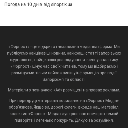
Погода на 10 днів від
sinoptik.ua
«Форпост» - це відкрита і незалежна медіаплатформа. Ми
публікуємо найцікавіші новини, найкращі статті запорізьких
журналістів, найцікавіші розслідування і чесну аналітику.
«Форпост» цінує час своїх читачів, тому ми відбираємо і
розміщуємо тільки найважливішу інформацію про події
Запоріжжя та області.
Матеріали з позначкою «Ad» розміщені на правах реклами.
При передруці матеріалів посилання на «Форпост.Медіа»
обов'язкове. Якщо ви, дорогі колеги, вкраде наш матеріал,
колектив «Форпост.Медіа» зустріне вас ввечері в темній
підворітті і легенько пожурить. Дякую за розуміння.