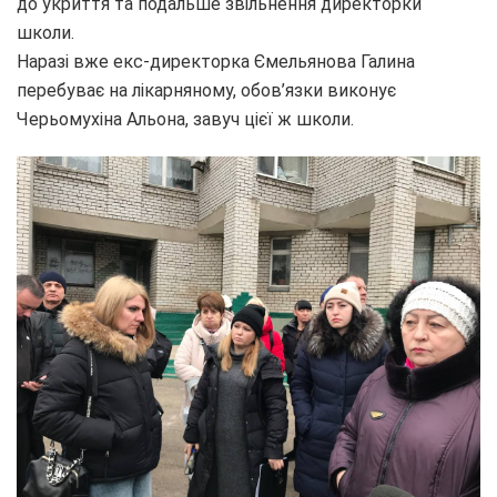
до укриття та подальше звільнення директорки
школи.
Наразі вже екс-директорка Ємельянова Галина
перебуває на лікарняному, обов’язки виконує
Черьомухіна Альона, завуч цієї ж школи.