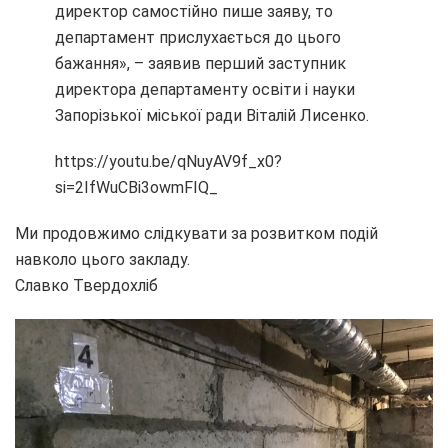
директор самостійно пише заяву, то
департамент прислухається до цього
бажання», – заявив перший заступник
директора департаменту освіти і науки
Запорізької міської ради Віталій Лисенко.
https://youtu.be/qNuyAV9f_x0?
si=2IfWuCBi3owmFIQ_
Ми продовжимо слідкувати за розвитком подій
навколо цього закладу.
Славко Твердохліб