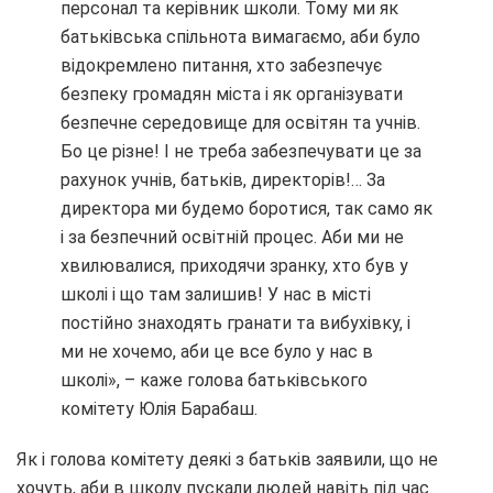
персонал та керівник школи. Тому ми як
батьківська спільнота вимагаємо, аби було
відокремлено питання, хто забезпечує
безпеку громадян міста і як організувати
безпечне середовище для освітян та учнів.
Бо це різне! І не треба забезпечувати це за
рахунок учнів, батьків, директорів!… За
директора ми будемо боротися, так само як
і за безпечний освітній процес. Аби ми не
хвилювалися, приходячи зранку, хто був у
школі і що там залишив! У нас в місті
постійно знаходять гранати та вибухівку, і
ми не хочемо, аби це все було у нас в
школі», – каже голова батьківського
комітету Юлія Барабаш.
Як і голова комітету деякі з батьків заявили, що не
хочуть, аби в школу пускали людей навіть під час