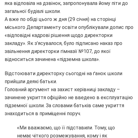
яка відповіла на дзвінок, запропонувала йому піти до
загальної будівлі школи.
А вже по обіді цього ж дня (29 січня) на сторінці
міського Департаменту освіти опублікували допис про
«відповідні кадрові рішення щодо директорки
закладу». Як з’ясувалося, було підписано наказ про
звільнення директорки гімназії №107, до якої
відноситься зачинена «підземна школа».
Відстоювати директорку сьогодні на ґанок школи
прийшли деякі батьки.
Головний аргумент на захист керівниці закладу –
зачинене укриття офіційно не введено в експлуатацію
підземної школи. За словами батьків саме укриття
знаходиться в приміщенні поруч.
«Ми вважаємо, що її підставили. Тому, що
немає чіткого розмежування, кому і як