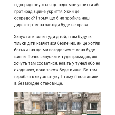
підпорядковується це підземне укриття або
протирадіаційне укриття. Який це
осередок? І тому, що б не зробила наш
директор, вона завжди буде не права.
Запустить вона туди дітей, і там будуть
тільки діти навчатися безпечно, як це хотіли
батьки і на що ми погодилися – вона буде
винна. Почне запускати туди громадян, які
хочуть там сховатися, навіть у тунелі або на
сходинках, вона також буде винна. Бо там
нароблять якусь штуку. І тому її поставили
в безвихідне становище.