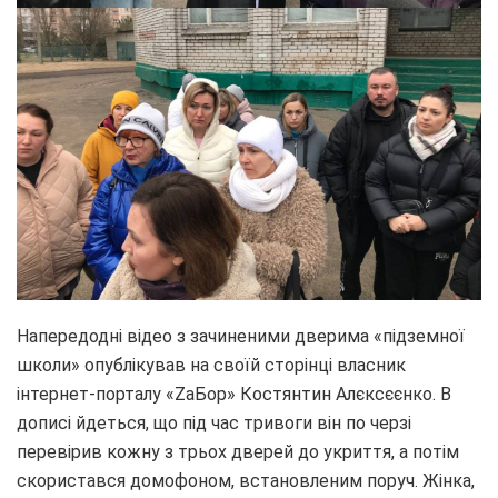
Напередодні відео з зачиненими дверима «підземної
школи» опублікував на своїй сторінці власник
інтернет-порталу «ZаБор» Костянтин Алєксєєнко. В
дописі йдеться, що під час тривоги він по черзі
перевірив кожну з трьох дверей до укриття, а потім
скористався домофоном, встановленим поруч. Жінка,