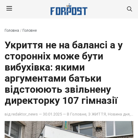
Головна
/
Головне
Укриття не на балансі а у
сторонніх може бути
вибухівка: якими
аргументами батьки
відстоюють звільнену
директорку 107 гімназії
від
redaktor_news
— 30.01.2025 — В
Головне
,
З ЖИТТЯ
,
Новина дня
,
НО