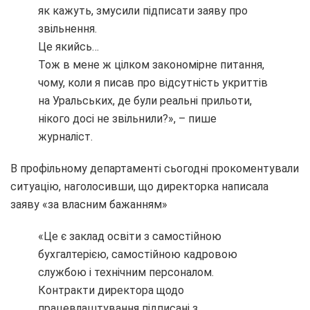
як кажуть, змусили підписати заяву про
звільнення.
Це якийсь…
Тож в мене ж цілком закономірне питання,
чому, коли я писав про відсутність укриттів
на Уральських, де були реальні прильоти,
нікого досі не звільнили?», – пише
журналіст.
В профільному департаменті сьогодні прокоментували
ситуацію, наголосивши, що директорка написала
заяву «за власним бажанням»
«Це є заклад освіти з самостійною
бухгалтерією, самостійною кадровою
службою і технічним персоналом.
Контракти директора щодо
працевлаштування підписані з