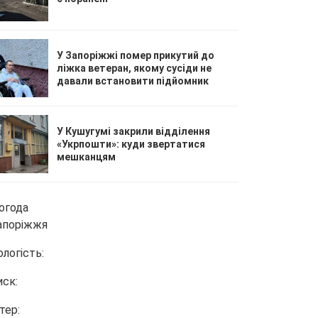
У Запоріжжі помер прикутий до
ліжка ветеран, якому сусіди не
давали встановити підйомник
У Кушугумі закрили відділення
«Укрпошти»: куди звертатися
мешканцям
огода
апоріжжя
ологість:
иск:
тер: