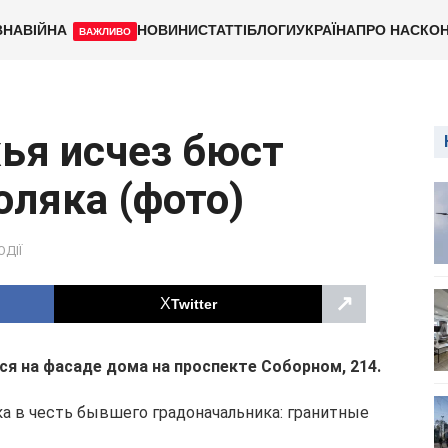
ВНА
ВІЙНА
НОВИНИ
СТАТТІ
БЛОГИ
УКРАЇНА
ПРО НАС
КОН
ВАЖЛИВО
ья исчез бюст
оляка (фото)
ОДІЇ
↗
Twitter
я на фасаде дома на проспекте Соборном, 214.
а в честь бывшего градоначальника: гранитные