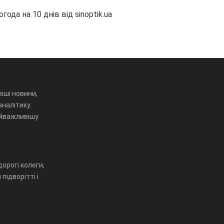
огода на 10 днів від
sinoptik.ua
іші новини,
аналітику.
айважливішу
орогі колеги,
підворітті і