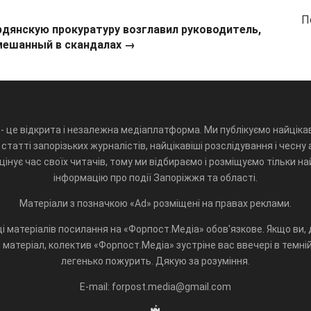
П
рдянскую прокуратуру возглавил руководитель,
мешанный в скандалах →
- це відкрита і незалежна медіаплатформа. Ми публікуємо найцікав
статті запорізьких журналістів, найцікавіші розслідування і чесну 
інує час своїх читачів, тому ми відбираємо і розміщуємо тільки н
інформацію про події Запоріжжя та області.
Матеріали з позначкою «Ad» розміщені на правах реклами.
і матеріалів посилання на «Форпост.Медіа» обов'язкове. Якщо ви, д
матеріал, колектив «Форпост.Медіа» зустріне вас ввечері в темній 
легенько пожурить. Дякую за розуміння.
E-mail: forpost.media@gmail.com