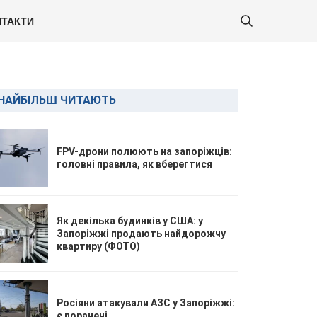
ТАКТИ
НАЙБІЛЬШ ЧИТАЮТЬ
FPV-дрони полюють на запоріжців:
головні правила, як вберегтися
Як декілька будинків у США: у
Запоріжжі продають найдорожчу
квартиру (ФОТО)
Росіяни атакували АЗС у Запоріжжі:
є поранені