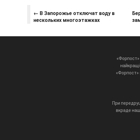
← В Запорожье отключат воду в
Бе
нескольких многоэтажках
за
«Форпост» 
найкращі 
«Форпост» ц
При передруц
вкраде наш 