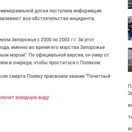
и мемориальной доски поступила информация
анавливают все обстоятельства инцидента,
ом Запорожья с 2000 по 2003 г.г. За этот
орода, именно во время его мэрства Запорожье
ным мэром”. По официальной версии, он умер от
яли в очереди, чтобы проститься с Поляком.
после смерти Поляку присвоили звание “Почетный
П
З
ключат холодную воду
в
т
ві