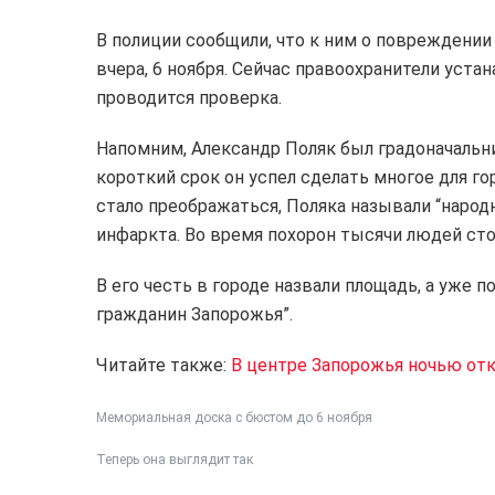
В полиции сообщили, что к ним о повреждени
вчера, 6 ноября. Сейчас правоохранители уст
проводится проверка.
Напомним, Александр Поляк был градоначальник
короткий срок он успел сделать многое для г
стало преображаться, Поляка называли “народ
инфаркта. Во время похорон тысячи людей сто
В его честь в городе назвали площадь, а уже 
гражданин Запорожья”.
Читайте также:
В центре Запорожья ночью от
Мемориальная доска с бюстом до 6 ноября
Теперь она выглядит так