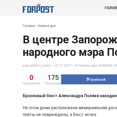
ГОЛО
Головна
/
Новина дня
В центре Запорож
народного мэра П
від
redaktor_news
— 07.11.2017 — В
Новина дня
,
НОВИНИ
,
П
0
175
Facebook
Поділилося
Перегляди
Бронзовый бюст Александра Поляка находилс
На этом доме расположена мемориальная доск
плиты не повреждены, а бюст исчез.