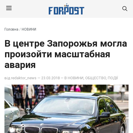
Головна
/
НОВИНИ
В центре Запорожья могла
произойти масштабная
авария
від
redaktor_news
— 23.03.2018 — В
НОВИНИ
,
ОБЩЕСТВО
,
ПОДІЇ