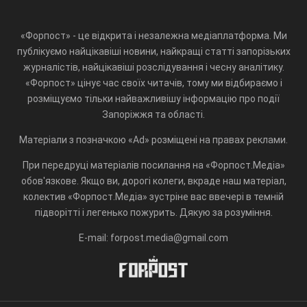
«Форпост» - це відкрита і незалежна медіаплатформа. Ми
публікуємо найцікавіші новини, найкращі статті запорізьких
журналістів, найцікавіші розслідування і чесну аналітику.
«Форпост» цінує час своїх читачів, тому ми відбираємо і
розміщуємо тільки найважливішу інформацію про події
Запоріжжя та області.
Матеріали з позначкою «Ad» розміщені на правах реклами.
При передруці матеріалів посилання на «Форпост.Медіа»
обов'язкове. Якщо ви, дорогі колеги, вкраде наш матеріал,
колектив «Форпост.Медіа» зустріне вас ввечері в темній
підворітті і легенько пожурить. Дякую за розуміння.
E-mail: forpost.media@gmail.com