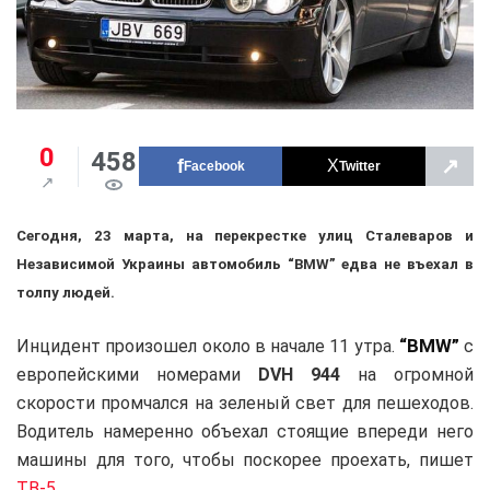
0
458
↗
Facebook
Twitter
Сегодня, 23 марта, на перекрестке улиц Сталеваров и
Независимой Украины автомобиль “BMW” едва не въехал в
толпу людей.
“BMW”
Инцидент произошел около в начале 11 утра.
с
европейскими номерами
DVH 944
на огромной
скорости промчался на зеленый свет для пешеходов.
Водитель намеренно объехал стоящие впереди него
машины для того, чтобы поскорее проехать, пишет
ТВ-5
.