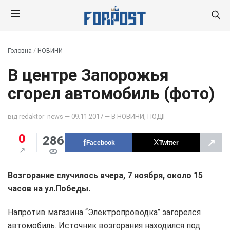
Головна
/
НОВИНИ
В центре Запорожья
сгорел автомобиль (фото)
від
redaktor_news
— 09.11.2017 — В
НОВИНИ
,
ПОДІЇ
0
286
↗
Facebook
Twitter
Возгорание случилось вчера, 7 ноября, около 15
часов на ул.Победы.
Напротив магазина “Электропроводка” загорелся
автомобиль. Источник возгорания находился под