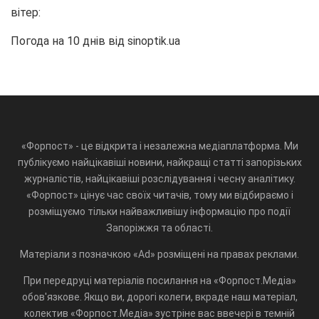
вітер:
Погода на 10 днів від
sinoptik.ua
«Форпост» - це відкрита і незалежна медіаплатформа. Ми
публікуємо найцікавіші новини, найкращі статті запорізьких
журналістів, найцікавіші розслідування і чесну аналітику.
«Форпост» цінує час своїх читачів, тому ми відбираємо і
розміщуємо тільки найважливішу інформацію про події
Запоріжжя та області.
Матеріали з позначкою «Ad» розміщені на правах реклами.
При передруці матеріалів посилання на «Форпост.Медіа»
обов'язкове. Якщо ви, дорогі колеги, вкраде наш матеріал,
колектив «Форпост.Медіа» зустріне вас ввечері в темній