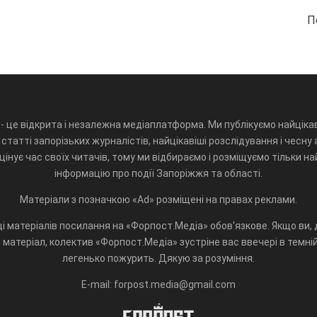
П
- це відкрита і незалежна медіаплатформа. Ми публікуємо найцікав
статті запорізьких журналістів, найцікавіші розслідування і чесну 
інує час своїх читачів, тому ми відбираємо і розміщуємо тільки н
інформацію про події Запоріжжя та області.
Матеріали з позначкою «Ad» розміщені на правах реклами.
і матеріалів посилання на «Форпост.Медіа» обов'язкове. Якщо ви, д
матеріал, колектив «Форпост.Медіа» зустріне вас ввечері в темній 
легенько пожурить. Дякую за розуміння.
E-mail: forpost.media@gmail.com