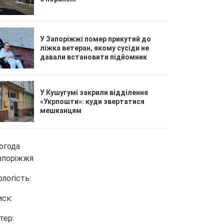
У Запоріжжі помер прикутий до
ліжка ветеран, якому сусіди не
давали встановити підйомник
У Кушугумі закрили відділення
«Укрпошти»: куди звертатися
мешканцям
огода
апоріжжя
ологість:
иск:
тер: