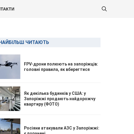
ТАКТИ
НАЙБІЛЬШ ЧИТАЮТЬ
FPV-дрони полюють на запоріжців:
головні правила, як вберегтися
Як декілька будинків у США: у
Запоріжжі продають найдорожчу
квартиру (ФОТО)
Росіяни атакували АЗС у Запоріжжі:
є поранені