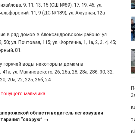
айлова, 9, 11, 13, 15 (СШ №89), 17, 19, 46; ул.
. Бельфорский, 11, 9 (ДС №189); ул. Ажурная, 12а
ния в ряд домов в Александровском районе: ул.
, 50; ул. Почтовая, 115; ул. Фортечна, 1, 1а, 2, 3, 4, 45;
борный, 81.
ачу горячей воды некоторым домам в
1а; ул. Малиновского, 26, 26а, 28, 28а, 28б, 30, 32,
20, 20а, 22, 22а, 26б, 24.
П
с тонущего мальчика
.
З
в
Запорожской области водитель легковушки
отаранил “скорую” →
т
ві