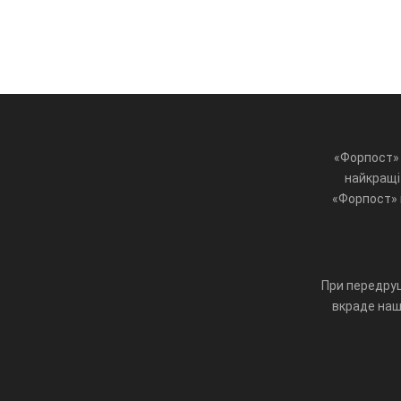
«Форпост» 
найкращі 
«Форпост» ц
При передруц
вкраде наш 