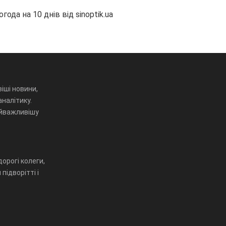
огода на 10 днів від
sinoptik.ua
іші новини,
аналітику.
айважливішу
орогі колеги,
підворітті і