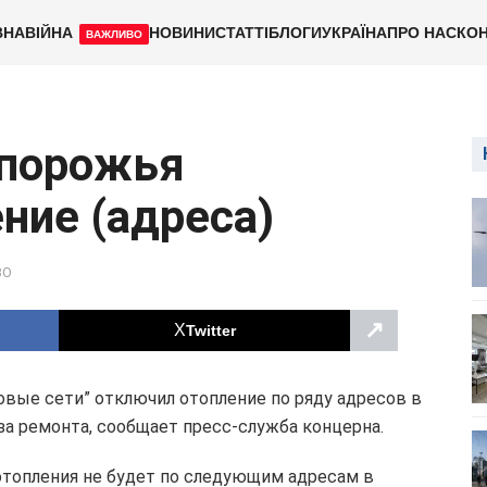
ВНА
ВІЙНА
НОВИНИ
СТАТТІ
БЛОГИ
УКРАЇНА
ПРО НАС
КОН
ВАЖЛИВО
апорожья
ние (адреса)
ВО
↗
Twitter
овые сети” отключил отопление по ряду адресов в
за ремонта, сообщает пресс-служба концерна.
 отопления не будет по следующим адресам в