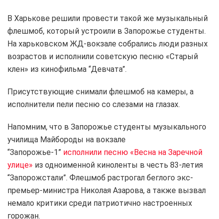
В Харькове решили провести такой же музыкальный
флешмоб, который устроили в Запорожье студенты.
На харьковском ЖД-вокзале собрались люди разных
возрастов и исполнили советскую песню «Старый
клен» из кинофильма “Девчата”.
Присутствующие снимали флешмоб на камеры, а
исполнители пели песню со слезами на глазах.
Напомним, что в Запорожье студенты музыкального
училища Майбороды на вокзале
“Запорожье-1”
исполнили песню «Весна на Заречной
улице»
из одноименной киноленты в честь 83-летия
“Запорожстали”. Флешмоб растрогал беглого экс-
премьер-министра Николая Азарова, а также вызвал
немало критики среди патриотично настроенных
горожан.