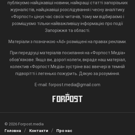
публікуємо найцікавіші новини, найкращі статті запорізьких
журналістів, найцікавіші розслідування і чесну аналітику.
«Форпост» цінує час своїх читачів, тому ми відбираємо і
розміщуємо тільки найважливішу інформацію про події
Запоріжжя та області.
Матеріали з позначкою «Ad» розміщені на правах реклами.
При передруці матеріалів посилання на «Форпост.Медіа»
обов'язкове. Якщо ви, дорогі колеги, вкраде наш матеріал,
колектив «Форпост.Медіа» зустріне вас ввечері в темній
підворітті і легенько пожурить. Дякую за розуміння.
E-mail: forpost.media@gmail.com
© 2026 Forpost.media
Головна
Контакти
Про нас