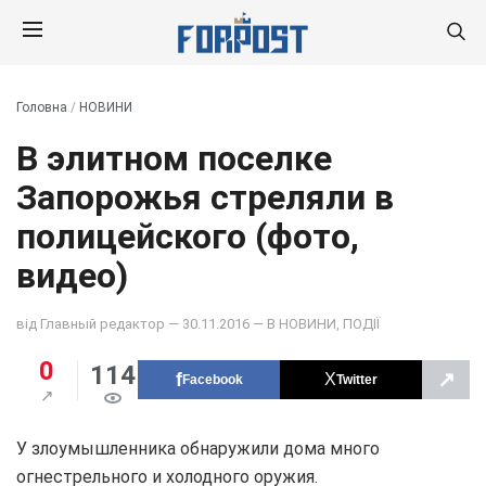
Головна
/
НОВИНИ
В элитном поселке
Запорожья стреляли в
полицейского (фото,
видео)
від
Главный редактор
— 30.11.2016 — В
НОВИНИ
,
ПОДІЇ
0
114
↗
Facebook
Twitter
У злоумышленника обнаружили дома много
огнестрельного и холодного оружия.