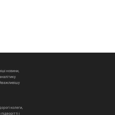
іші новини,
аналітику.
айважливішу
орогі колеги,
підворітті і