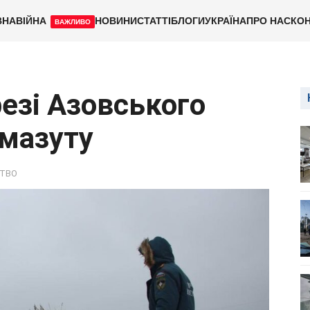
ВНА
ВІЙНА
НОВИНИ
СТАТТІ
БЛОГИ
УКРАЇНА
ПРО НАС
КОН
ВАЖЛИВО
резі Азовського
 мазуту
ТВО