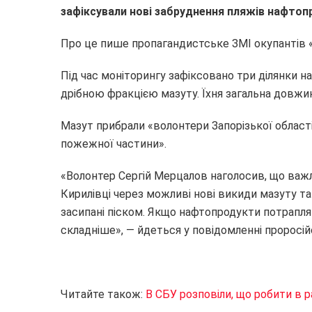
зафіксували нові забруднення пляжів нафтоп
Про це пише пропагандистське ЗМІ окупантів 
Під час моніторингу зафіксовано три ділянки н
дрібною фракцією мазуту. Їхня загальна довжин
Мазут прибрали «волонтери Запорізької област
пожежної частини».
«Волонтер Сергій Мерцалов наголосив, що важ
Кирилівці через можливі нові викиди мазуту та
засипані піском. Якщо нафтопродукти потраплять
складніше», — йдеться у повідомленні проросій
Читайте також:
В СБУ розповіли, що робити в р