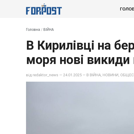
ГОЛО
Головна
/
ВІЙНА
В Кирилівці на бе
моря нові викиди
від
redaktor_news
— 24.01.2025 — В
ВІЙНА
,
НОВИНИ
,
ОБЩЕС