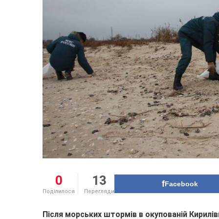
0
13
Facebook
Поділилося
Перегляди
Після морських штормів в окупованій Кирилів