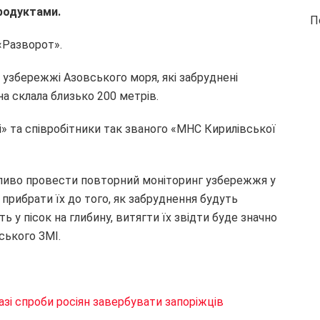
родуктами.
П
«Разворот».
а узбережжі Азовського моря, які забруднені
а склала близько 200 метрів.
і» та співробітники так званого «МНС Кирилівської
ливо провести повторний моніторинг узбережжя у
 прибрати їх до того, як забруднення будуть
 у пісок на глибину, витягти їх звідти буде значно
ського ЗМІ.
азі спроби росіян завербувати запоріжців