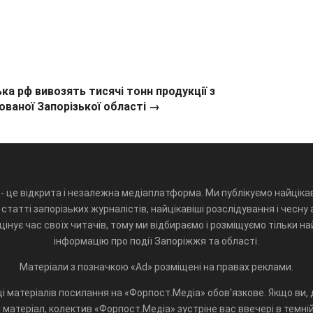
ька рф вивозять тисячі тонн продукції з
ованої Запорізької області →
- це відкрита і незалежна медіаплатформа. Ми публікуємо найцікав
статті запорізьких журналістів, найцікавіші розслідування і чесну 
інує час своїх читачів, тому ми відбираємо і розміщуємо тільки н
інформацію про події Запоріжжя та області.
Матеріали з позначкою «Ad» розміщені на правах реклами.
і матеріалів посилання на «Форпост.Медіа» обов'язкове. Якщо ви, д
матеріал, колектив «Форпост.Медіа» зустріне вас ввечері в темній 