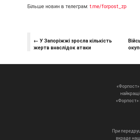
Більше новин в телеграм:
t.me/forpost_zp
← У Запоріжжі зросла кількість
Війс
жертв внаслідок атаки
окуп
«Форпост» 
найкращі 
«Форпост» ц
При передруц
вкраде наш 