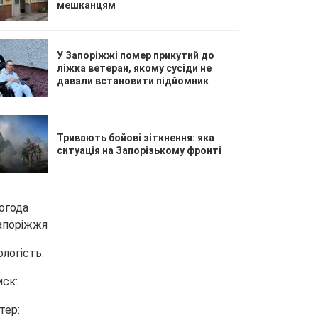
мешканцям
У Запоріжжі помер прикутий до
ліжка ветеран, якому сусіди не
давали встановити підйомник
Тривають бойові зіткнення: яка
ситуація на Запорізькому фронті
огода
апоріжжя
ологість:
иск:
тер: