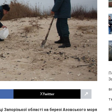
П
З
в
↗
Twitter
т
ві
ці Запорізької області на березі Азовського моря