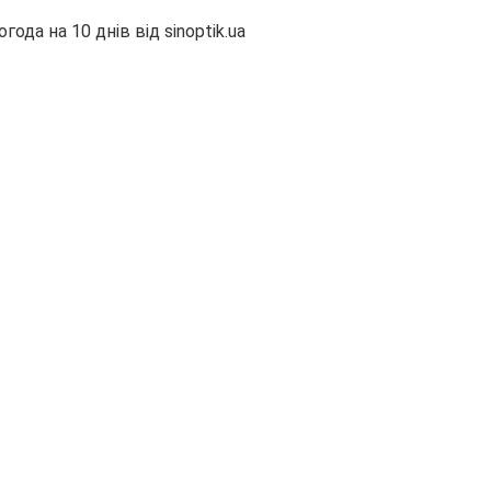
огода на 10 днів від
sinoptik.ua