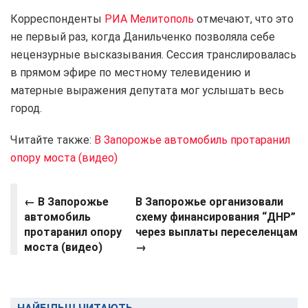
Корреспонденты
РИА Мелитополь
отмечают, что это
не первый раз, когда Данильченко позволяла себе
нецензурные высказывания. Сессия транслировалась
в прямом эфире по местному телевидению и
матерные выражения депутата мог услышать весь
город.
Читайте также:
В Запорожье автомобиль протаранил
опору моста (видео)
← В Запорожье
В Запорожье организовали
автомобиль
схему финансирования “ДНР”
протаранил опору
через выплаты переселенцам
моста (видео)
→