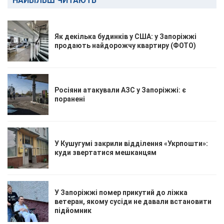
НАЙБІЛЬШ ЧИТАЮТЬ
Як декілька будинків у США: у Запоріжжі
продають найдорожчу квартиру (ФОТО)
Росіяни атакували АЗС у Запоріжжі: є
поранені
У Кушугумі закрили відділення «Укрпошти»:
куди звертатися мешканцям
У Запоріжжі помер прикутий до ліжка
ветеран, якому сусіди не давали встановити
підйомник