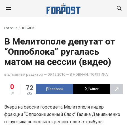
Головна
/
НОВИНИ
В Мелитополе депутат от
“Оппоблока” ругалась
матом на сессии (видео)
від
Главный редактор
— 09.12.2016 — В
НОВИНИ
,
ПОЛІТИКА
0
72
↗
Facebook
Twitter
Вчера на сессии горсовета Мелитополя лидер
фракции “Оппоозиционный блок” Галина Данильченко
отпустила несколько крепких слов с трибуны.