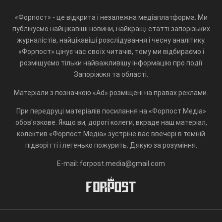
«Форпост» - це відкрита і незалежна медіаплатформа. Ми
публікуємо найцікавіші новини, найкращі статті запорізьких
журналістів, найцікавіші розслідування і чесну аналітику.
«Форпост» цінує час своїх читачів, тому ми відбираємо і
розміщуємо тільки найважливішу інформацію про події
Запоріжжя та області.
Матеріали з позначкою «Ad» розміщені на правах реклами.
При передруці матеріалів посилання на «Форпост.Медіа»
обов'язкове. Якщо ви, дорогі колеги, вкраде наш матеріал,
колектив «Форпост.Медіа» зустріне вас ввечері в темній
підворітті і легенько пожурить. Дякую за розуміння.
E-mail: forpost.media@gmail.com