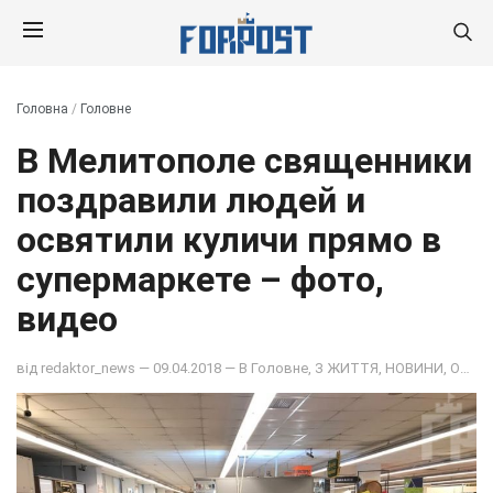
Головна
/
Головне
В Мелитополе священники
поздравили людей и
освятили куличи прямо в
супермаркете – фото,
видео
від
redaktor_news
— 09.04.2018 — В
Головне
,
З ЖИТТЯ
,
НОВИНИ
,
ОБЩЕСТВО