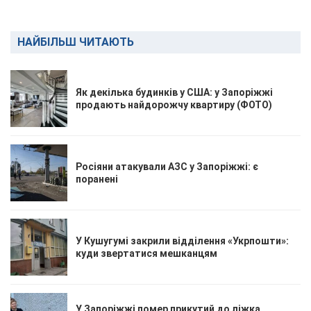
НАЙБІЛЬШ ЧИТАЮТЬ
Як декілька будинків у США: у Запоріжжі
продають найдорожчу квартиру (ФОТО)
Росіяни атакували АЗС у Запоріжжі: є
поранені
У Кушугумі закрили відділення «Укрпошти»:
куди звертатися мешканцям
У Запоріжжі помер прикутий до ліжка