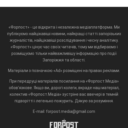
«Форпост» - це відкрита і незалежна медіаплатформа. Ми
публікуємо найцікавіші новини, найкращі статті запорізьких
журналістів, найцікавіші розслідування і чесну аналітику.
«Форпост» цінує час своїх читачів, тому ми відбираємо і
розміщуємо тільки найважливішу інформацію про події
Запоріжжя та області.
Матеріали з позначкою «Ad» розміщені на правах реклами.
При передруці матеріалів посилання на «Форпост.Медіа»
обов'язкове. Якщо ви, дорогі колеги, вкраде наш матеріал,
колектив «Форпост.Медіа» зустріне вас ввечері в темній
підворітті і легенько пожурить. Дякую за розуміння.
E-mail: forpost.media@gmail.com