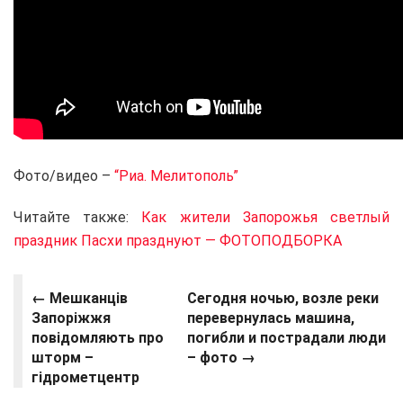
Фото/видео –
“Риа. Мелитополь”
Читайте также:
Как жители Запорожья светлый
праздник Пасхи празднуют — ФОТОПОДБОРКА
← Мешканців
Сегодня ночью, возле реки
Запоріжжя
перевернулась машина,
повідомляють про
погибли и пострадали люди
шторм –
– фото
→
гідрометцентр