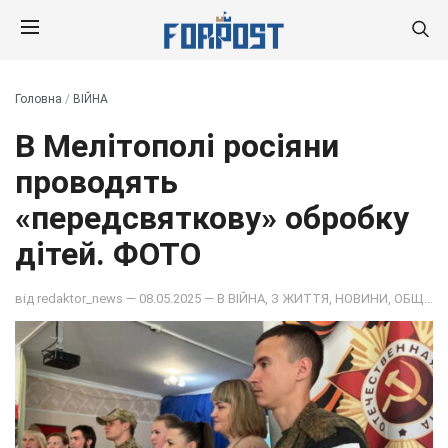
Головна
/
ВІЙНА
В Мелітополі росіяни
проводять
«передсвяткову» обробку
дітей. ФОТО
від
redaktor_news
— 08.05.2025 — В
ВІЙНА
,
З ЖИТТЯ
,
НОВИНИ
,
ОБЩЕСТВО