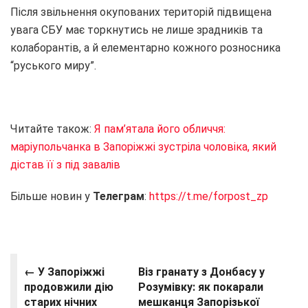
Після звільнення окупованих територій підвищена
увага СБУ має торкнутись не лише зрадників та
колаборантів, а й елементарно кожного розносника
“руського миру”.
Читайте також:
Я пам’ятала його обличчя:
маріупольчанка в Запоріжжі зустріла чоловіка, який
дістав її з під завалів
Більше новин у
Телеграм
:
https://t.me/forpost_zp
← У Запоріжжі
Віз гранату з Донбасу у
продовжили дію
Розумівку: як покарали
старих нічних
мешканця Запорізької