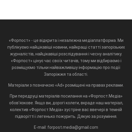
«Форпост» - це відкрита і незалежна медіаплатформа. Ми
публікуємо найцікавіші новини, найкращі статті запорізьких
журналістів, найцікавіші розслідування і чесну аналітику.
«Форпост» цінує час своїх читачів, тому ми відбираємо і
розміщуємо тільки найважливішу інформацію про події
Запоріжжя та області.
Матеріали з позначкою «Ad» розміщені на правах реклами.
При передруці матеріалів посилання на «Форпост.Медіа»
обов'язкове. Якщо ви, дорогі колеги, вкраде наш матеріал,
колектив «Форпост.Медіа» зустріне вас ввечері в темній
підворітті і легенько пожурить. Дякую за розуміння.
E-mail: forpost.media@gmail.com