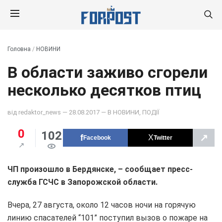
Головна
/
НОВИНИ
В области заживо сгорели
несколько десятков птиц
від
redaktor_news
— 28.08.2017 — В
НОВИНИ
,
ПОДІЇ
0
102
↗
Facebook
Twitter
ЧП произошло в Бердянске, – сообщает пресс-
служба ГСЧС в Запорожской области.
Вчера, 27 августа, около 12 часов ночи на горячую
линию спасателей “101” поступил вызов о пожаре на