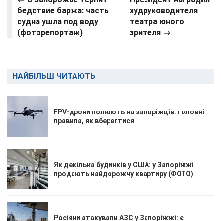
бедствие баржа: часть
худруководителя
судна ушла под воду
театра юного
(фоторепортаж)
зрителя →
НАЙБІЛЬШ ЧИТАЮТЬ
FPV-дрони полюють на запоріжців: головні
правила, як вберегтися
Як декілька будинків у США: у Запоріжжі
продають найдорожчу квартиру (ФОТО)
Росіяни атакували АЗС у Запоріжжі: є