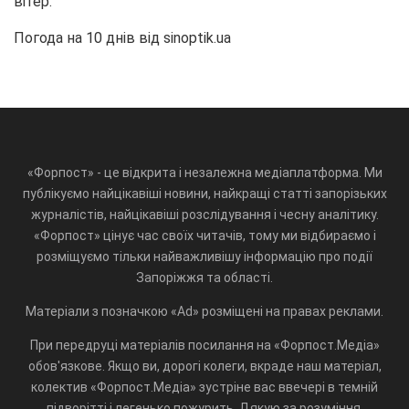
вітер:
Погода на 10 днів від
sinoptik.ua
«Форпост» - це відкрита і незалежна медіаплатформа. Ми
публікуємо найцікавіші новини, найкращі статті запорізьких
журналістів, найцікавіші розслідування і чесну аналітику.
«Форпост» цінує час своїх читачів, тому ми відбираємо і
розміщуємо тільки найважливішу інформацію про події
Запоріжжя та області.
Матеріали з позначкою «Ad» розміщені на правах реклами.
При передруці матеріалів посилання на «Форпост.Медіа»
обов'язкове. Якщо ви, дорогі колеги, вкраде наш матеріал,
колектив «Форпост.Медіа» зустріне вас ввечері в темній
підворітті і легенько пожурить. Дякую за розуміння.