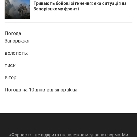
Тривають бойові зіткнення: яка ситуація на
Запорізькому фронті
Погода
Запоріжжя
вологість:
тиск:
вітер:
Погода на 10 днів від
sinoptik.ua
«Форпост» - це відкрита і незалежна медіаплатформа. Ми