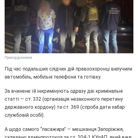
Прикордонники
Під час подальших слідчих дій правоохоронці вилучили
автомобіль, мобільні телефони та готівку.
За вчинене їй інкримінують одразу дві кримінальні
статті — ст. 332 (організація незаконного перетину
державного кордону) та ст. 369 (спроба дати хабар
службовій особі).
А щодо самого “пасажира” — мешканця Запоріжжя,
складено адмінпротокол за ст. 204-1 КУпАП, який вже