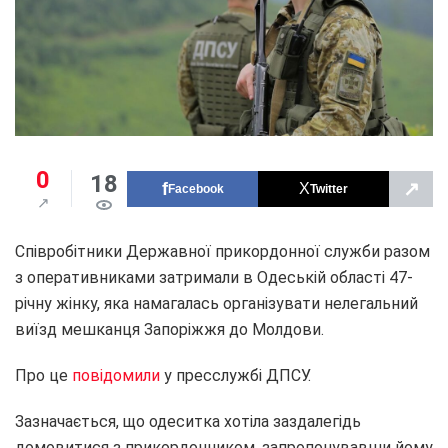
0
18
↗
Facebook
Twitter
Співробітники Державної прикордонної служби разом
з оперативниками затримали в Одеській області 47-
річну жінку, яка намагалась організувати нелегальний
виїзд мешканця Запоріжжя до Молдови.
Про це
повідомили
у пресслужбі ДПСУ.
Зазначається, що одеситка хотіла заздалегідь
домовитися з прикордонником, запропонувавши йому