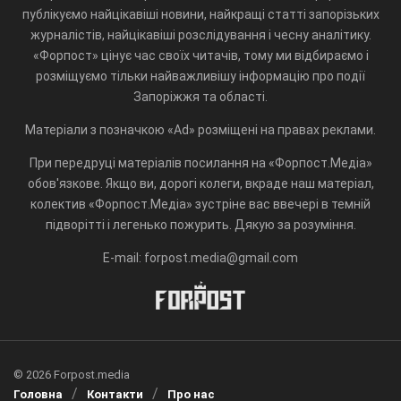
публікуємо найцікавіші новини, найкращі статті запорізьких
журналістів, найцікавіші розслідування і чесну аналітику.
«Форпост» цінує час своїх читачів, тому ми відбираємо і
розміщуємо тільки найважливішу інформацію про події
Запоріжжя та області.
Матеріали з позначкою «Ad» розміщені на правах реклами.
При передруці матеріалів посилання на «Форпост.Медіа»
обов'язкове. Якщо ви, дорогі колеги, вкраде наш матеріал,
колектив «Форпост.Медіа» зустріне вас ввечері в темній
підворітті і легенько пожурить. Дякую за розуміння.
E-mail: forpost.media@gmail.com
© 2026 Forpost.media
Головна
Контакти
Про нас