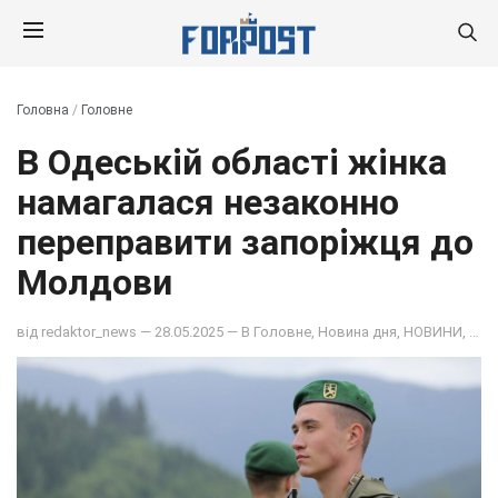
Головна
/
Головне
В Одеській області жінка
намагалася незаконно
переправити запоріжця до
Молдови
від
redaktor_news
— 28.05.2025 — В
Головне
,
Новина дня
,
НОВИНИ
,
ОБ