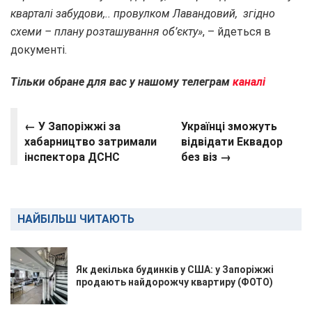
кварталі забудови,.. провулком Лавандовий, згідно
схеми – плану розташування об’єкту»
, – йдеться в
документі.
Тільки обране для вас у нашому телеграм
каналі
← У Запоріжжі за
Українці зможуть
хабарництво затримали
відвідати Еквадор
інспектора ДСНС
без віз →
НАЙБІЛЬШ ЧИТАЮТЬ
Як декілька будинків у США: у Запоріжжі
продають найдорожчу квартиру (ФОТО)