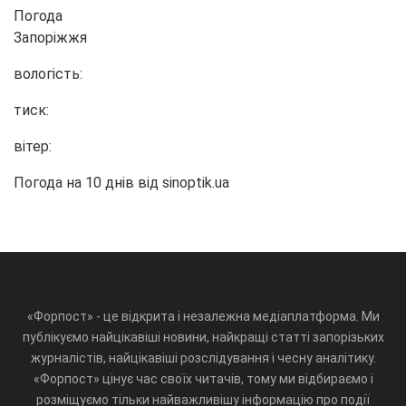
Погода
Запоріжжя
вологість:
тиск:
вітер:
Погода на 10 днів від
sinoptik.ua
«Форпост» - це відкрита і незалежна медіаплатформа. Ми
публікуємо найцікавіші новини, найкращі статті запорізьких
журналістів, найцікавіші розслідування і чесну аналітику.
«Форпост» цінує час своїх читачів, тому ми відбираємо і
розміщуємо тільки найважливішу інформацію про події