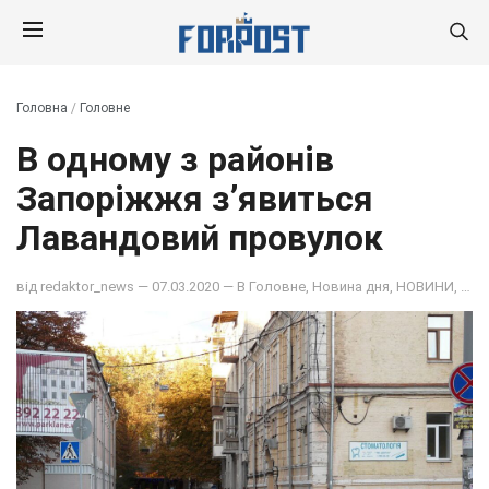
Головна
/
Головне
В одному з районів
Запоріжжя з’явиться
Лавандовий провулок
від
redaktor_news
— 07.03.2020 — В
Головне
,
Новина дня
,
НОВИНИ
,
ОБ