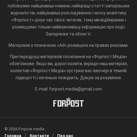
публікуємо найцікавіші новини, найкращі статті запорізьких
журналістів, найцікавіші розслідування і чесну аналітику.
«Форпост» цінує час своїх читачів, тому ми відбираємо і
розміщуємо тільки найважливішу інформацію про події
Запоріжжя та області.
Матеріали з позначкою «Ad» розміщені на правах реклами.
При передруці матеріалів посилання на «Форпост.Медіа»
обов'язкове. Якщо ви, дорогі колеги, вкраде наш матеріал,
колектив «Форпост.Медіа» зустріне вас ввечері в темній
підворітті і легенько пожурить. Дякую за розуміння.
E-mail: forpost.media@gmail.com
© 2026 Forpost.media
Головна
Контакти
Про нас