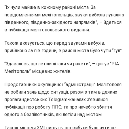
“Їх чули майже в кожному районі міста. За
повідомленнями мелітопольців, звуки вибухів лунали з
південного, південно-західного напрямків”, – йдеться
в публікації мелітопольського видання.
Також вказується, що перед звуками вибухів,
приблизно за пів години, в районі міста було чути “гул”.
“Здавалось, що летіли літаки чи ракети”, – цитує “РІА
Мелітополь” місцевих жителів.
Представники окупаційної “адміністрації” Мелітополя
не робили заяв щодо ситуації, разом з тим в деяких
пропагандистських Telegram-каналах з’явилися
публікації про роботу ППО, та про начебто збиття
одного з безпілотників, які летіли над містом.
Також місцеві ЗМІ пишуть, що вибухи було чути не