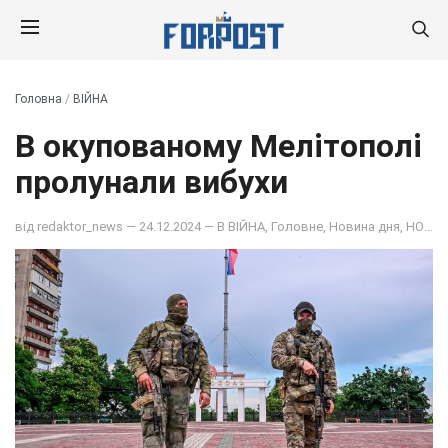
Головна
/
ВІЙНА
В окупованому Мелітополі
пролунали вибухи
від
redaktor_news
— 24.12.2024 — В
ВІЙНА
,
Головне
,
Новина дня
,
НОВИНИ