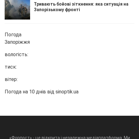
Тривають бойові зіткнення: яка ситуація на
Запорізькому фронті
Погода
Запоріжжя
вологість:
тиск:
вітер:
Погода на 10 днів від
sinoptik.ua
«Форпост» - це відкрита і незалежна медіаплатформа. Ми