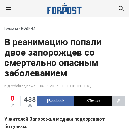
Головна
/
НОВИНИ
В реанимацию попали
двое запорожцев со
смертельно опасным
заболеванием
від
redaktor_news
— 06.11.2017 — В
НОВИНИ
,
ПОДІЇ
0
438
↗
Facebook
Twitter
У жителей Запорожья медики подозревают
ботулизм.