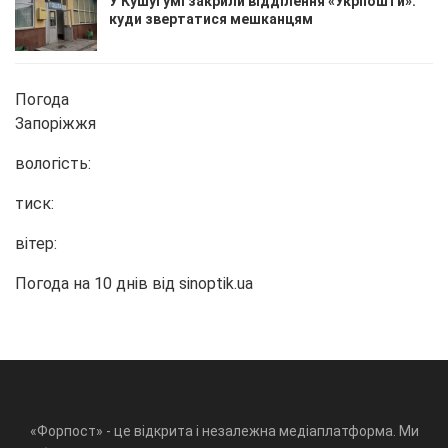
У Кушугумі закрили відділення «Укрпошти»:
куди звертатися мешканцям
Погода
Запоріжжя
вологість:
тиск:
вітер:
Погода на 10 днів від
sinoptik.ua
«Форпост» - це відкрита і незалежна медіаплатформа. Ми