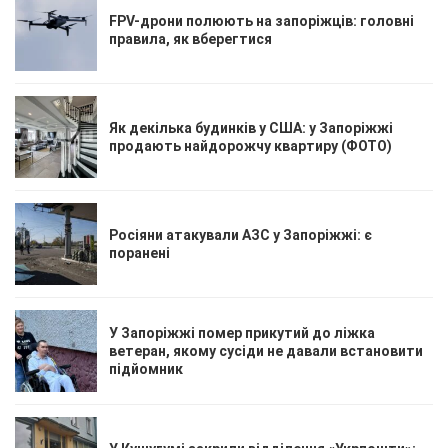
FPV-дрони полюють на запоріжців: головні
правила, як вберегтися
Як декілька будинків у США: у Запоріжжі
продають найдорожчу квартиру (ФОТО)
Росіяни атакували АЗС у Запоріжжі: є
поранені
У Запоріжжі помер прикутий до ліжка
ветеран, якому сусіди не давали встановити
підйомник