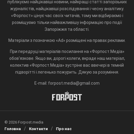
публікуємо найцікавіші новини, найкращі статті запорізьких
журналістів, найцікавіші розслідування і чесну аналітику.
«Форпост» цінує час своїх читачів, тому ми відбираємо і
розміщуємо тільки найважливішу інформацію про події
Запоріжжя та області.
Матеріали з позначкою «Ad» розміщені на правах реклами.
При передруці матеріалів посилання на «Форпост.Медіа»
обов'язкове. Якщо ви, дорогі колеги, вкраде наш матеріал,
колектив «Форпост.Медіа» зустріне вас ввечері в темній
підворітті і легенько пожурить. Дякую за розуміння.
E-mail: forpost.media@gmail.com
© 2026 Forpost.media
Головна
Контакти
Про нас