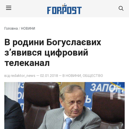
Головна
/
НОВИНИ
В родини Богуслаєвих
з’явився цифровий
телеканал
від
redaktor_news
— 02.01.2018 — В
НОВИНИ
,
ОБЩЕСТВО