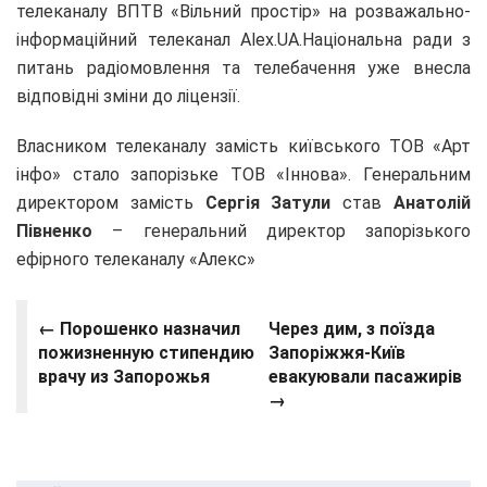
телеканалу ВПТВ «Вільний простір» на розважально-
інформаційний телеканал Alex.UA.Національна ради з
питань радіомовлення та телебачення уже внесла
відповідні зміни до ліцензії.
Власником телеканалу замість київського ТОВ «Арт
інфо» стало запорізьке ТОВ «Іннова». Генеральним
директором замість
Сергія Затули
став
Анатолій
Півненко
– генеральний директор запорізького
ефірного телеканалу «Алекс»
← Порошенко назначил
Через дим, з поїзда
пожизненную стипендию
Запоріжжя-Київ
врачу из Запорожья
евакуювали пасажирів
→