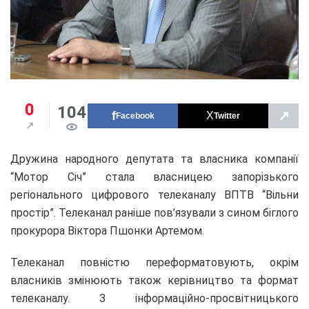
0
104
↗
Facebook
Twitter
Дружина народного депутата та власника компанії
“Мотор Січ” стала власницею запорізького
регіонального цифрового телеканалу ВПТВ “Вільни
простір”. Телеканал раніше пов’язували з сином біглого
прокурора Віктора Пшонки Артемом.
Телеканал повністю переформатовують, окрім
власників змінюють також керівництво та формат
телеканалу. З інформаційно-просвітницького