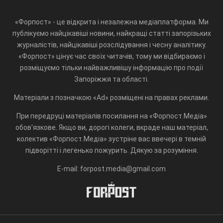
«Форпост» - це відкрита і незалежна медіаплатформа. Ми
публікуємо найцікавіші новини, найкращі статті запорізьких
журналістів, найцікавіші розслідування і чесну аналітику.
«Форпост» цінує час своїх читачів, тому ми відбираємо і
розміщуємо тільки найважливішу інформацію про події
Запоріжжя та області.
Матеріали з позначкою «Ad» розміщені на правах реклами.
При передруці матеріалів посилання на «Форпост.Медіа»
обов'язкове. Якщо ви, дорогі колеги, вкраде наш матеріал,
колектив «Форпост.Медіа» зустріне вас ввечері в темній
підворітті і легенько пожурить. Дякую за розуміння.
E-mail: forpost.media@gmail.com