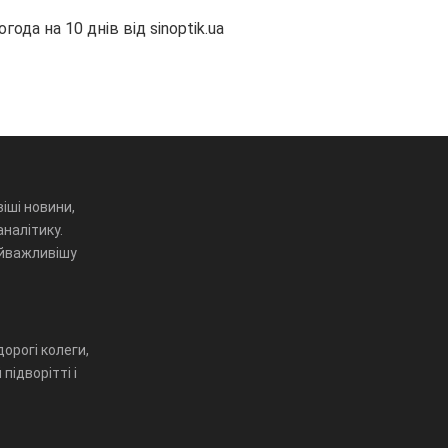
огода на 10 днів від
sinoptik.ua
іші новини,
аналітику.
айважливішу
орогі колеги,
підворітті і