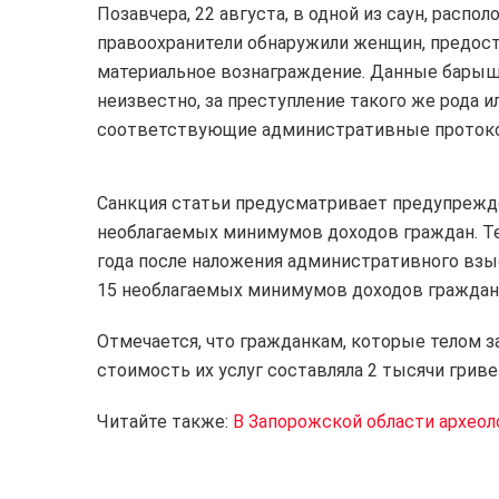
Позавчера, 22 августа, в одной из саун, расп
правоохранители обнаружили женщин, предост
материальное вознаграждение. Данные барышн
неизвестно, за преступление такого же рода ил
соответствующие административные протоколы
Санкция статьи предусматривает предупрежде
необлагаемых минимумов доходов граждан.
Т
года после наложения административного взы
15 необлагаемых минимумов доходов граждан
Отмечается, что гражданкам, которые телом зар
стоимость их услуг составляла 2 тысячи гриве
Читайте также:
В Запорожской области археол