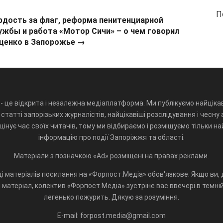
П
рдость за флаг, реформа пенитенциарной
ужбы и работа «Мотор Сичи» – о чем говорил
ценко в Запорожье →
- це відкрита і незалежна медіаплатформа. Ми публікуємо найцікав
статті запорізьких журналістів, найцікавіші розслідування і чесну 
інує час своїх читачів, тому ми відбираємо і розміщуємо тільки н
інформацію про події Запоріжжя та області.
Матеріали з позначкою «Ad» розміщені на правах реклами.
і матеріалів посилання на «Форпост.Медіа» обов'язкове. Якщо ви, д
матеріал, колектив «Форпост.Медіа» зустріне вас ввечері в темній 
легенько пожурить. Дякую за розуміння.
E-mail: forpost.media@gmail.com