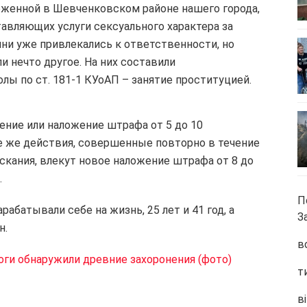
оложенной в Шевченковском районе нашего города,
авляющих услуги сексуального характера за
и уже привлекались к ответственности, но
и нечто другое. На них составили
 по ст. 181-1 КУоАП – занятие проституцией.
ние или наложение штрафа от 5 до 10
е же действия, совершенные повторно в течение
скания, влекут новое наложение штрафа от 8 до
.
П
абатывали себе на жизнь, 25 лет и 41 год, а
З
н.
в
оги обнаружили древние захоронения (фото)
т
ві