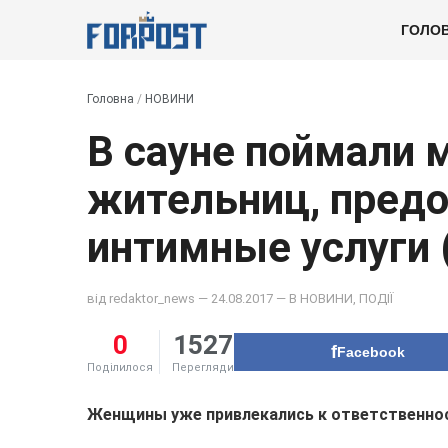
ГОЛО
Головна
/
НОВИНИ
В сауне поймали 
жительниц, пред
интимные услуги 
від
redaktor_news
— 24.08.2017 — В
НОВИНИ
,
ПОДІЇ
0
1527
Facebook
Поділилося
Перегляди
Женщины уже привлекались к ответственнос