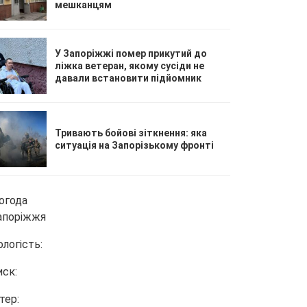
мешканцям
У Запоріжжі помер прикутий до
ліжка ветеран, якому сусіди не
давали встановити підйомник
Тривають бойові зіткнення: яка
ситуація на Запорізькому фронті
огода
апоріжжя
ологість:
иск:
тер: