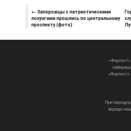
← Запорожцы с патриотическими
Го
лозунгами прошлись по центральному
сл
проспекту (фото)
Лу
«Форпост» 
найкращі 
«Форпост» ц
При передруц
вкраде наш 