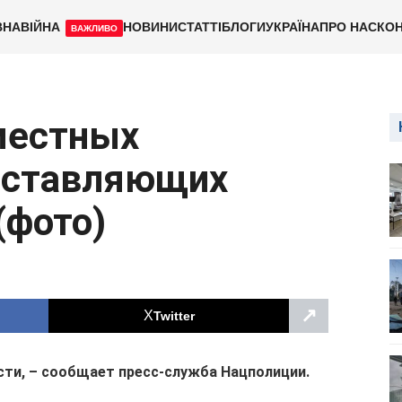
ВНА
ВІЙНА
НОВИНИ
СТАТТІ
БЛОГИ
УКРАЇНА
ПРО НАС
КОН
ВАЖЛИВО
местных
оставляющих
(фото)
↗
Twitter
ти, – сообщает пресс-служба Нацполиции.