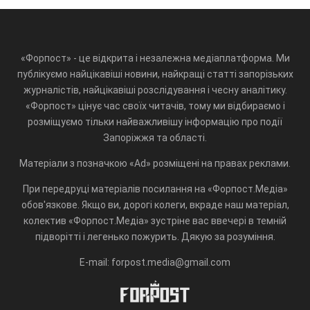
«Форпост» - це відкрита і незалежна медіаплатформа. Ми
публікуємо найцікавіші новини, найкращі статті запорізьких
журналістів, найцікавіші розслідування і чесну аналітику.
«Форпост» цінує час своїх читачів, тому ми відбираємо і
розміщуємо тільки найважливішу інформацію про події
Запоріжжя та області.
Матеріали з позначкою «Ad» розміщені на правах реклами.
При передруці матеріалів посилання на «Форпост.Медіа»
обов'язкове. Якщо ви, дорогі колеги, вкраде наш матеріал,
колектив «Форпост.Медіа» зустріне вас ввечері в темній
підворітті і легенько пожурить. Дякую за розуміння.
E-mail: forpost.media@gmail.com