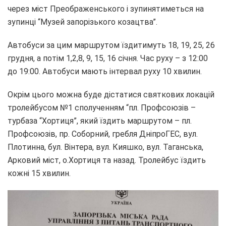
через міст Преображенського і зупинятиметься на
зупинці “Музей запорізького козацтва”.
Автобуси за цим маршрутом їздитимуть 18, 19, 25, 26
грудня, а потім 1,2,8, 9, 15, 16 січня. Час руху – з 12:00
до 19:00. Автобуси мають інтервал руху 10 хвилин.
Окрім цього можна буде дістатися святкових локацій
тролейбусом №1 сполученням “пл. Профсоюзів –
турбаза “Хортиця”, який їздить маршрутом – пл.
Профсоюзів, пр. Соборний, гребля ДніпроГЕС, вул.
Плотинна, бул. Вінтера, вул. Кияшко, вул. Таганська,
Арковий міст, о.Хортиця та назад. Тролейбус їздить
кожні 15 хвилин.