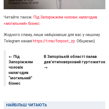
Читайте також:
Під Запоріжжям чоловік налагодив
«могильний» бізнес
Жодного спаму, лише найцікавіше для вас у нашому
Telegram каналі
https://t.me/forpost_zp.
Обіцяємо)
← Під
В Запорізькій області палав
Запоріжжям
дев’ятиповерховий гуртожиток
чоловік
→
налагодив
“могильний”
бізнес
НАЙБІЛЬШ ЧИТАЮТЬ