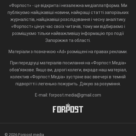
«Форпост» - це відкрита і незалежна медіаплатформа. Ми
публікуємо найцікавіші новини, найкращі статті запорізьких
журналістів, найцікавіші розслідування і чесну аналітику.
«Форпост» цінує час своїх читачів, тому ми відбираємо і
розміщуємо тільки найважливішу інформацію про події
Запоріжжя та області.
Матеріали з позначкою «Ad» розміщені на правах реклами.
При передруці матеріалів посилання на «Форпост.Медіа»
обов'язкове. Якщо ви, дорогі колеги, вкраде наш матеріал,
колектив «Форпост.Медіа» зустріне вас ввечері в темній
підворітті і легенько пожурить. Дякую за розуміння.
E-mail: forpost.media@gmail.com
© 2026 Forpost.media